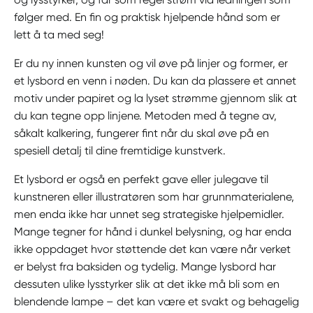
følger med. En fin og praktisk hjelpende hånd som er
lett å ta med seg!
Er du ny innen kunsten og vil øve på linjer og former, er
et lysbord en venn i nøden. Du kan da plassere et annet
motiv under papiret og la lyset strømme gjennom slik at
du kan tegne opp linjene. Metoden med å tegne av,
såkalt kalkering, fungerer fint når du skal øve på en
spesiell detalj til dine fremtidige kunstverk.
Et lysbord er også en perfekt gave eller julegave til
kunstneren eller illustratøren som har grunnmaterialene,
men enda ikke har unnet seg strategiske hjelpemidler.
Mange tegner for hånd i dunkel belysning, og har enda
ikke oppdaget hvor støttende det kan være når verket
er belyst fra baksiden og tydelig. Mange lysbord har
dessuten ulike lysstyrker slik at det ikke må bli som en
blendende lampe – det kan være et svakt og behagelig