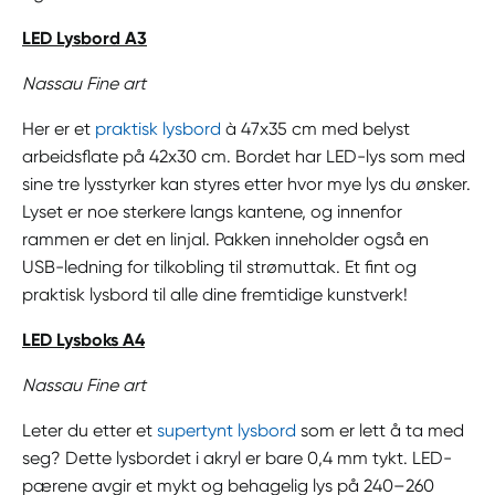
LED Lysbord A3
Nassau Fine art
Her er et
praktisk lysbord
à 47x35 cm med belyst
arbeidsflate på 42x30 cm. Bordet har LED-lys som med
sine tre lysstyrker kan styres etter hvor mye lys du ønsker.
Lyset er noe sterkere langs kantene, og innenfor
rammen er det en linjal. Pakken inneholder også en
USB-ledning for tilkobling til strømuttak. Et fint og
praktisk lysbord til alle dine fremtidige kunstverk!
LED Lysboks A4
Nassau Fine art
Leter du etter et
supertynt lysbord
som er lett å ta med
seg? Dette lysbordet i akryl er bare 0,4 mm tykt. LED-
pærene avgir et mykt og behagelig lys på 240–260