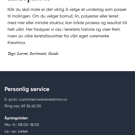
Når du skal male er det viktig å velge et underlag som passer
til malingen. Om du velger bomull, lin, polyester eller lerret
med mer eller mindre struktur, kan både prosess og resultat bli
helt ulikt. Her fordyper vi oss i lerretets historie og viser frem
noen av våre lerretsfavoritter fra vårt eget varemerke
Kreatima.
Tags: Lerret, Sortiment, Guide
Personlig service
E-post: customercare@kreatima.no
Ring oss: 69 36 45 00
Åpningstider:
Ma.-fr.: 08.00-18.00
Lø.-sø.: lukket