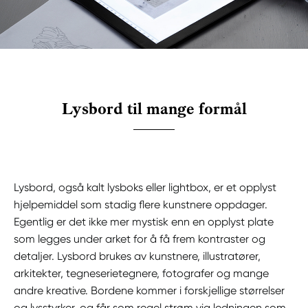
Lysbord til mange formål
Lysbord, også kalt lysboks eller lightbox, er et opplyst
hjelpemiddel som stadig flere kunstnere oppdager.
Egentlig er det ikke mer mystisk enn en opplyst plate
som legges under arket for å få frem kontraster og
detaljer. Lysbord brukes av kunstnere, illustratører,
arkitekter, tegneserietegnere, fotografer og mange
andre kreative. Bordene kommer i forskjellige størrelser
og lysstyrker, og får som regel strøm via ledningen som