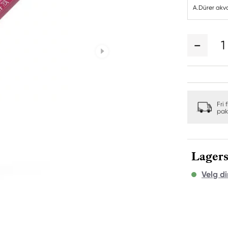
A.Dürer akva
1
Fri 
pak
Lagers
Velg di