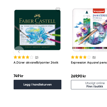
+49 (0) 911 9965-0
(2
)
(5
)
A.Dürer akvarellblyanter 24stk
Expression Aquarel pens
749 kr
269,90 kr
Utsolgt online
Legg i handlekurven
Finn i butikk