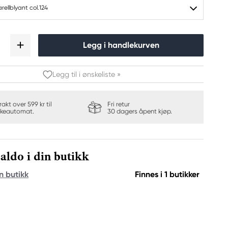
rellblyant col.124
Legg i handlekurven
Legg til i ønskeliste »
frakt over 599 kr til
Fri retur
keautomat.
30 dagers åpent kjøp.
aldo i din butikk
n butikk
Finnes i 1 butikker