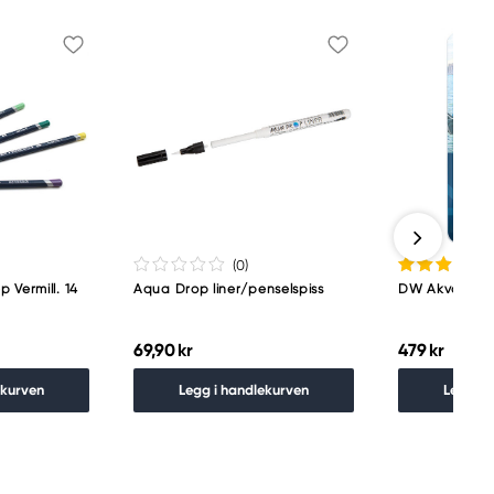
(0
)
 Vermill. 14
Aqua Drop liner/penselspiss
DW Akvarellbl
69,90 kr
479 kr
ekurven
Legg i handlekurven
Legg i 