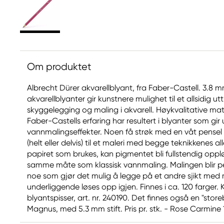
Om produktet
Albrecht Dürer akvarellblyant, fra Faber-Castell. 3.8 mm
akvarellblyanter gir kunstnere mulighet til et allsidig ut
skyggelegging og maling i akvarell. Høykvalitative ma
Faber-Castells erfaring har resultert i blyanter som gir
vannmalingseffekter. Noen få strøk med en våt pense
(helt eller delvis) til et maleri med begge teknikkenes a
papiret som brukes, kan pigmentet bli fullstendig oppl
samme måte som klassisk vannmaling. Malingen blir p
noe som gjør det mulig å legge på et andre sjikt med 
underliggende løses opp igjen. Finnes i ca. 120 farger.
blyantspisser, art. nr. 240190. Det finnes også en "storeb
Magnus, med 5.3 mm stift. Pris pr. stk. - Rose Carmine 