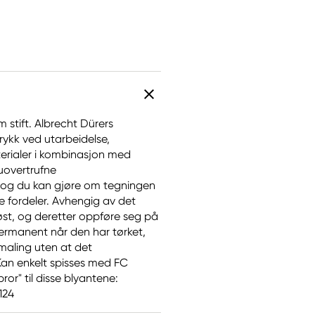
 stift. Albrecht Dürers
trykk ved utarbeidelse,
terialer i kombinasjon med
 uovertrufne
l og du kan gjøre om tegningen
lle fordeler. Avhengig av det
øst, og deretter oppføre seg på
ermanent når den har tørket,
maling uten at det
 Kan enkelt spisses med FC
ror" til disse blyantene:
124