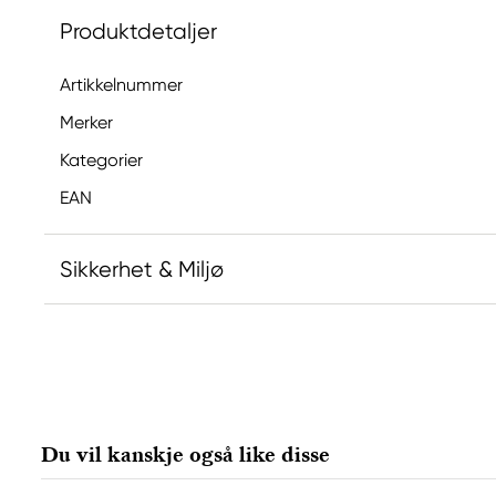
Produktdetaljer
Artikkelnummer
Merker
Kategorier
EAN
Sikkerhet & Miljø
Ansvarlig EU
Faber-Castell
Faber-Castell Ag
Nürnberger Straße 2
Du vil kanskje også like disse
90546 Stein, Germany
info@Faber-Castell.de