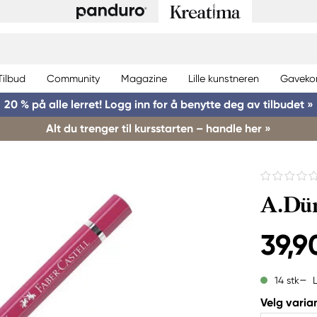
Tilbud
Community
Magazine
Lille kunstneren
Gaveko
20 % på alle lerret! Logg inn for å benytte deg av tilbudet »
Alt du trenger til kursstarten – handle her »
A.Dür
39,9
14 stk
Velg varian