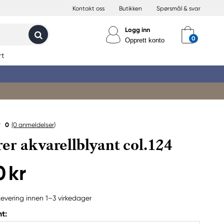
Kontakt oss
Butikken
Spørsmål & svar
Logg inn
Opprett konto
rt
0
(0
anmeldelser
)
er akvarellblyant col.124
0 kr
Levering innen 1–3 virkedager
t: