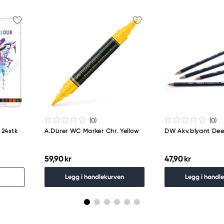
(0
)
(0
)
 24stk
A.Dürer WC Marker Chr. Yellow
DW Akv.blyant Deep
59,90 kr
47,90 kr
Legg i handlekurven
Legg i handl