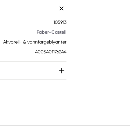
105913
Faber-Castell
Akvarell- & vannfargeblyanter
4005401176244