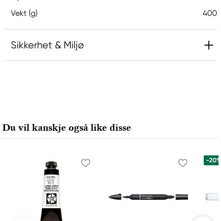
Vekt (g)
400
Sikkerhet & Miljø
Inneholder 5-klor-2-metyl-4-isotiazolin-3-on og
2-metyl-4-isotiazolin-3-on (3:1) og 1,2-
benzisotiazol-3(2H)-on (biocid). Kan gi en
allergisk reaksjon.
Du vil kanskje også like disse
Ansvarlig EU
Amsterdam
-20
Royal Talens Netherlands
Sophialaan 46
7311 PD Apeldoorn, Netherlands
info@royaltalens.com
+31 (0)55 527 4700