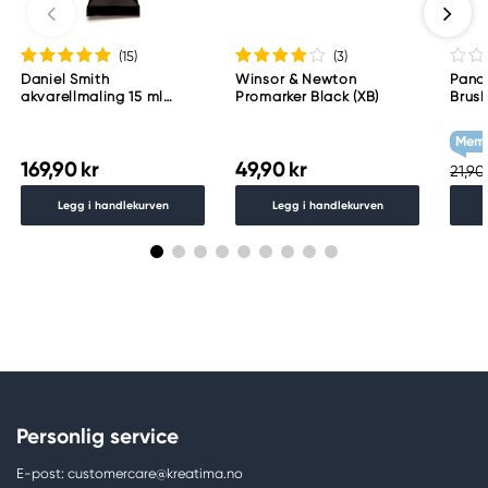
(15
)
(3
)
Daniel Smith
Winsor & Newton
Pand
akvarellmaling 15 ml
Promarker Black (XB)
Brush
Lunar Black
skrås
grey
Memb
169,90 kr
49,90 kr
21,90 
Legg i handlekurven
Legg i handlekurven
Personlig service
E-post: customercare@kreatima.no