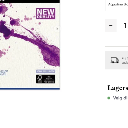
Aquafine Bl
1
Fri 
pak
Lagers
Velg di