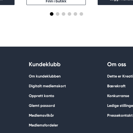
Finn i butikk
Kundeklubb
Om oss
Om kundeklubben
Dette er Krea
Digitalt medlemskort
Bærekraft
Opprett konto
Konkurranse
Glemt passord
Ledige stillinge
Medlemsvilkår
Pressekontakt
Medlemsfordeler