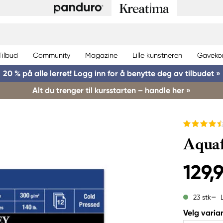
Tilbud
Community
Magazine
Lille kunstneren
Gaveko
20 % på alle lerret! Logg inn for å benytte deg av tilbudet »
Alt du trenger til kursstarten – handle her »
Aquaf
129,
23 stk
Velg varian