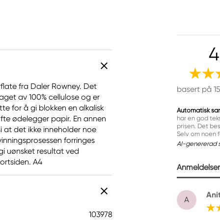
4
rflate fra Daler Rowney. Det
basert på 1
aget av 100% cellulose og er
tte for å gi blokken en alkalisk
Automatisk sa
ofte ødelegger papir. En annen
har en god teks
prisen. Det bes
 si at det ikke inneholder noe
Selv om noen fo
envinningsprosessen forringes
AI-genererad 
gi uønsket resultat ved
kortsiden. A4
Anmeldelser 
Ani
A
103978