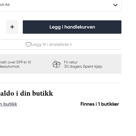
ock A4
Legg i handlekurven
Legg til i ønskeliste »
frakt over 599 kr til
Fri retur
keautomat.
30 dagers åpent kjøp.
aldo i din butikk
n butikk
Finnes i 1 butikker