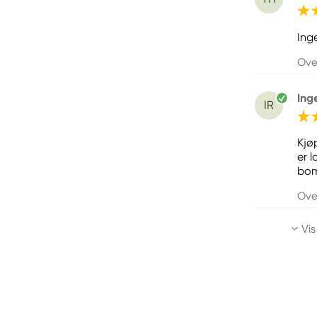
Inge
Ove
Ing
IR
Kjø
er 
bom
Ove
Vis