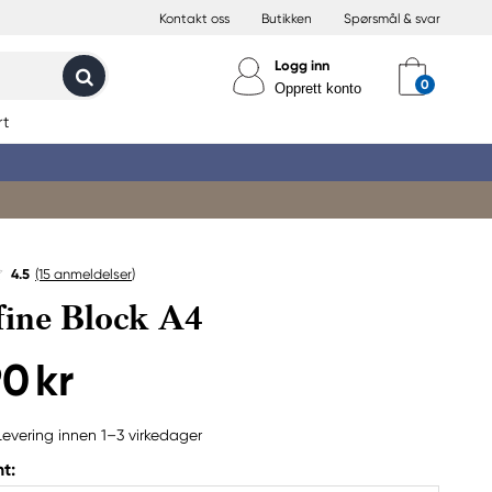
Kontakt oss
Butikken
Spørsmål & svar
Logg inn
Opprett konto
rt
4.5
(15
anmeldelser
)
ine Block A4
90 kr
Levering innen 1–3 virkedager
t: