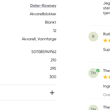
Jeg
Daler-Rowney
stø
tjen
Akvarellblokker
Blankt
12
Rut
R
Akvarell, Vannfarge
Supe
5011385949162
210
295
The
TH
300
Inge
Ove
The
TH