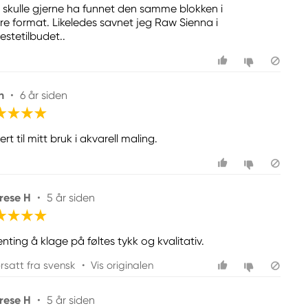
 skulle gjerne ha funnet den samme blokken i
rre format. Likeledes savnet jeg Raw Sienna i
estetilbudet..
h
•
6 år siden
rt til mitt bruk i akvarell maling.
rese H
•
5 år siden
nting å klage på føltes tykk og kvalitativ.
rsatt fra svensk
•
Vis originalen
rese H
•
5 år siden