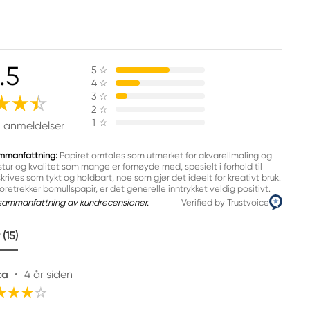
.5
5
☆
4
☆
3
☆
2
☆
1
☆
5 anmeldelser
mmanfattning:
Papiret omtales som utmerket for akvarellmaling og
tur og kvalitet som mange er fornøyde med, spesielt i forhold til
krives som tykt og holdbart, noe som gjør det ideelt for kreativt bruk.
retrekker bomullspapir, er det generelle inntrykket veldig positivt.
sammanfattning av kundrecensioner.
Verified by Trustvoice
(15)
ta
•
4 år siden