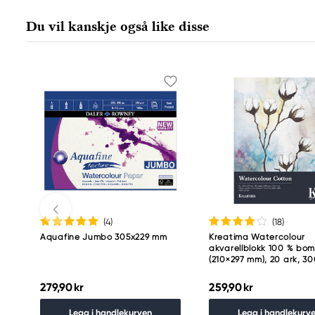
Du vil kanskje også like disse
(4
)
(18
)
Aquafine Jumbo 305x229 mm
Kreatima Watercolour
akvarellblokk 100 % bom
(210×297 mm), 20 ark, 3
279,90 kr
259,90 kr
Legg i handlekurven
Legg i handlekurv