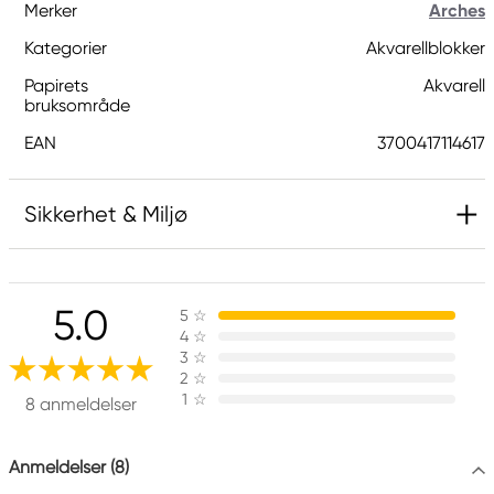
Merker
Arches
Kategorier
Akvarellblokker
Papirets
Akvarell
bruksområde
EAN
3700417114617
Sikkerhet & Miljø
Ansvarlig EU
5.0
5
☆
Archers
4
☆
CANSON
3
☆
67 rue Louis et Laurent Sequin
2
☆
1
☆
07100 Annonay, France
8 anmeldelser
support@cansonlife.com
+33 (0)475698800
Anmeldelser (8)