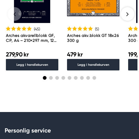
(45
)
(5
)
Arches akvarellblokk GF,
Arches akv.blokk GT 18x26
Arche
CP, A4 – 210×297 mm, 12
300 g
300 
ark, 300 g/m²
279,90 kr
479 kr
199,
Legg i handlekurven
Legg i handlekurven
Personlig service