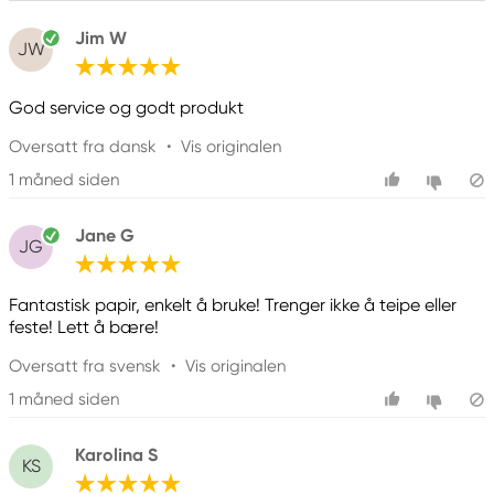
Jim W
JW
God service og godt produkt
Oversatt fra dansk
•
Vis originalen
1 måned siden
Jane G
JG
Fantastisk papir, enkelt å bruke! Trenger ikke å teipe eller
feste! Lett å bære!
Oversatt fra svensk
•
Vis originalen
1 måned siden
Karolina S
KS