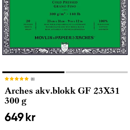
(8
)
Arches akv.blokk GF 23X31
300 g
649 kr