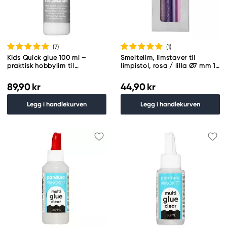
(7
)
(1
)
Kids Quick glue 100 ml –
Smeltelim, limstaver til
praktisk hobbylim til
limpistol, rosa / lilla Ø7 mm 12
innendørsbruk
stk.
89,90 kr
44,90 kr
Legg i handlekurven
Legg i handlekurven