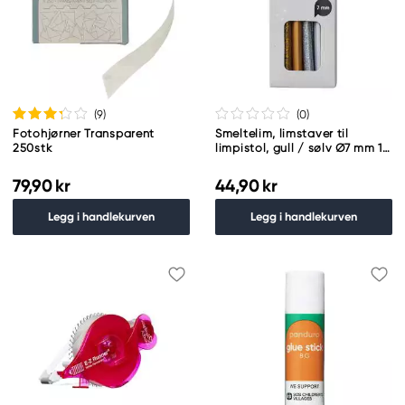
(9
)
(0
)
Fotohjørner Transparent
Smeltelim, limstaver til
250stk
limpistol, gull / sølv Ø7 mm 12
stk.
79,90 kr
44,90 kr
Legg i handlekurven
Legg i handlekurven