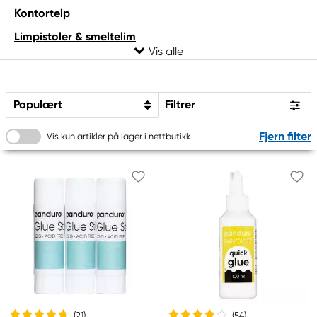
Kontorteip
Limpistoler & smeltelim
Maskeringsteip
Papirlim
Populært
Filtrer
Spesiallim
Spesialteip
Fjern filter
Vis kun artikler på lager i nettbutikk
Spraylim
Superlim
Tekstillim
Universallim
(21
)
(54
)