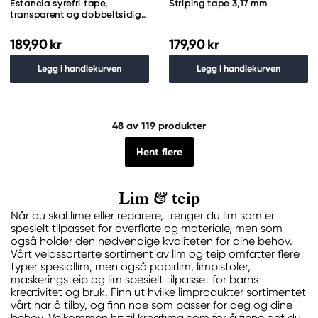
Estancia syrefri tape,
Striping tape 3,17 mm
transparent og dobbeltsidig,
50 m, 12 mm bred
189,90 kr
179,90 kr
Legg i handlekurven
Legg i handlekurven
48
av 119 produkter
Hent flere
Lim & teip
Når du skal lime eller reparere, trenger du lim som er
spesielt tilpasset for overflate og materiale, men som
også holder den nødvendige kvaliteten for dine behov.
Vårt velassorterte sortiment av lim og teip omfatter flere
typer spesiallim, men også papirlim, limpistoler,
maskeringsteip og lim spesielt tilpasset for barns
kreativitet og bruk. Finn ut hvilke limprodukter sortimentet
vårt har å tilby, og finn noe som passer for deg og dine
behov. Velkommen hit til kreatima.com for å finne det du