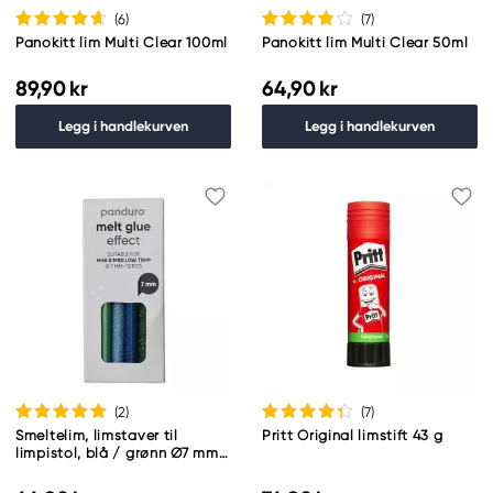
(6
)
(7
)
Panokitt lim Multi Clear 100ml
Panokitt lim Multi Clear 50ml
89,90 kr
64,90 kr
Legg i handlekurven
Legg i handlekurven
(2
)
(7
)
Smeltelim, limstaver til
Pritt Original limstift 43 g
limpistol, blå / grønn Ø7 mm
12 stk.