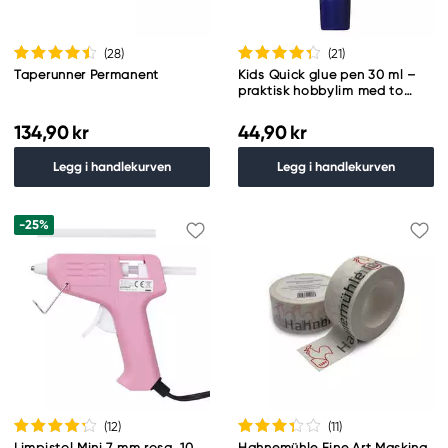
(28
)
(21
)
Taperunner Permanent
Kids Quick glue pen 30 ml –
praktisk hobbylim med to
spisser (tynn /bred)
134,90 kr
44,90 kr
Legg i handlekurven
Legg i handlekurven
-25%
(12
)
(11
)
Limpistol Mini 7 mm rosa, 10
Hahnemühle Fine Art Masking