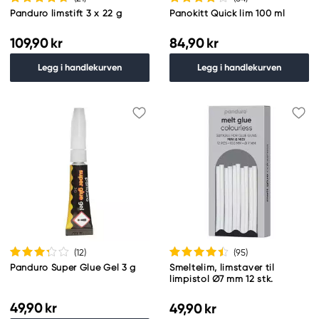
Panduro limstift 3 x 22 g
Panokitt Quick lim 100 ml
109,90 kr
84,90 kr
Legg i handlekurven
Legg i handlekurven
(12
)
(95
)
Panduro Super Glue Gel 3 g
Smeltelim, limstaver til
limpistol Ø7 mm 12 stk.
49,90 kr
49,90 kr