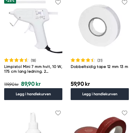
-25%
(18
)
(31
)
Limpistol Mini 7 mm hvit, 10 W,
Dobbeltsidig tape 12 mm 13 m
175 cm lang ledning. 2
limstaver følger med
89,90 kr
59,90 kr
119,90 kr
Legg i handlekurven
Legg i handlekurven