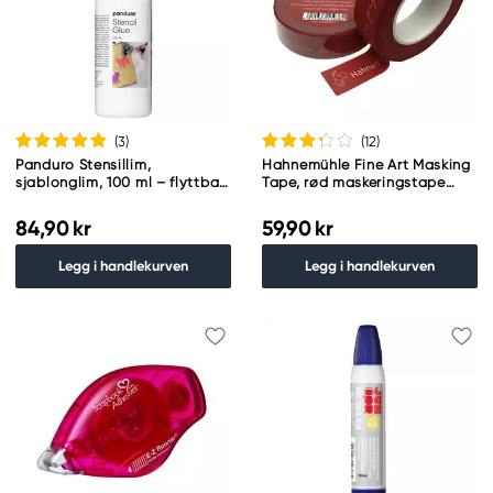
(3
)
(12
)
Panduro Stensillim,
Hahnemühle Fine Art Masking
sjablonglim, 100 ml – flyttbart
Tape, rød maskeringstape
lim
med tekst 15 mm × 20 meter
84,90 kr
59,90 kr
Legg i handlekurven
Legg i handlekurven