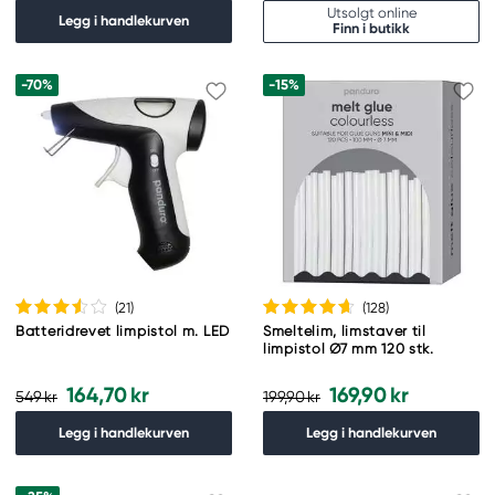
Utsolgt online
Legg i handlekurven
Finn i butikk
-70%
-15%
(21
)
(128
)
Batteridrevet limpistol m. LED
Smeltelim, limstaver til
limpistol Ø7 mm 120 stk.
164,70 kr
169,90 kr
549 kr
199,90 kr
Legg i handlekurven
Legg i handlekurven