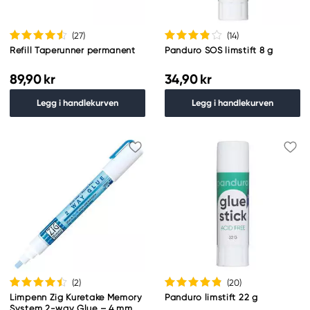
(27
)
(14
)
Refill Taperunner permanent
Panduro SOS limstift 8 g
89,90 kr
34,90 kr
Legg i handlekurven
Legg i handlekurven
(2
)
(20
)
Limpenn Zig Kuretake Memory
Panduro limstift 22 g
System 2-way Glue – 4 mm