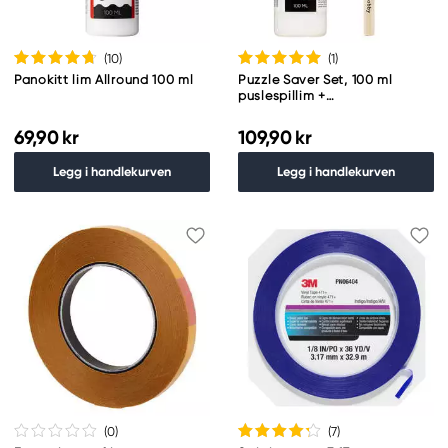
(10
)
(1
)
Panokitt lim Allround 100 ml
Puzzle Saver Set, 100 ml
puslespillim +
skumgummipensel 50 mm
69,90 kr
109,90 kr
Legg i handlekurven
Legg i handlekurven
(0
)
(7
)