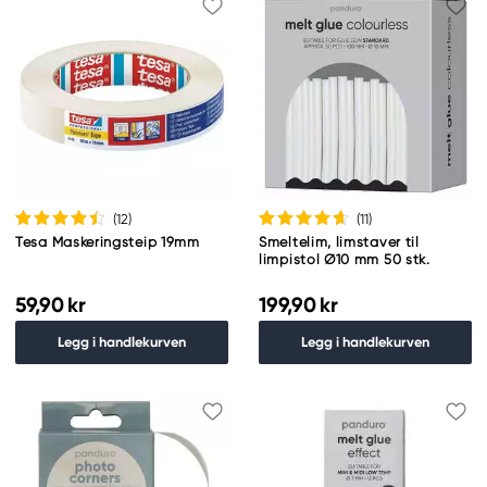
(12
)
(11
)
Tesa Maskeringsteip 19mm
Smeltelim, limstaver til
limpistol Ø10 mm 50 stk.
59,90 kr
199,90 kr
Legg i handlekurven
Legg i handlekurven