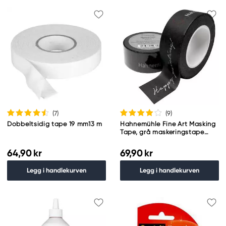
(7
)
(9
)
Dobbeltsidig tape 19 mm13 m
Hahnemühle Fine Art Masking
Tape, grå maskeringstape
med tekst 20 mm × 20 meter
64,90 kr
69,90 kr
Legg i handlekurven
Legg i handlekurven