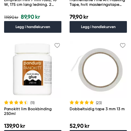
W, 175 cm lang ledning. 2
Tape, hvit maskeringstape
limstaver følger med
med tekst 25 mm × 20 meter
89,90 kr
79,90 kr
119,90 kr
Legg i handlekurven
Legg i handlekurven
(11
)
(23
)
Panokitt lim Bookbinding
Dobbeltsidig tape 3 mm 13 m
250ml
139,90 kr
52,90 kr