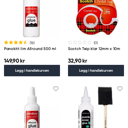
(16
)
(0
)
Panokitt lim Allround 500 ml
Scotch Teip klar 12mm x 10m
149,90 kr
32,90 kr
Legg i handlekurven
Legg i handlekurven