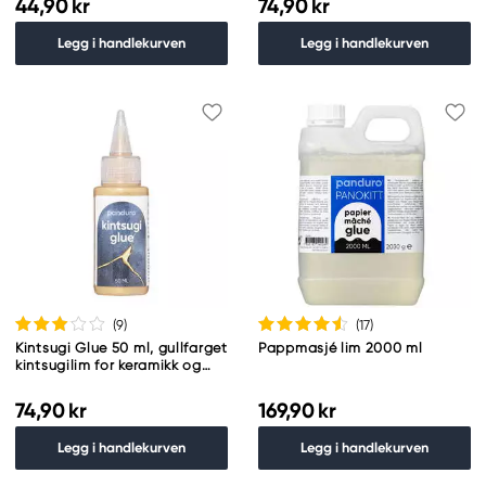
44,90 kr
74,90 kr
Legg i handlekurven
Legg i handlekurven
(9
)
(17
)
Kintsugi Glue 50 ml, gullfarget
Pappmasjé lim 2000 ml
kintsugilim for keramikk og
porselen
74,90 kr
169,90 kr
Legg i handlekurven
Legg i handlekurven