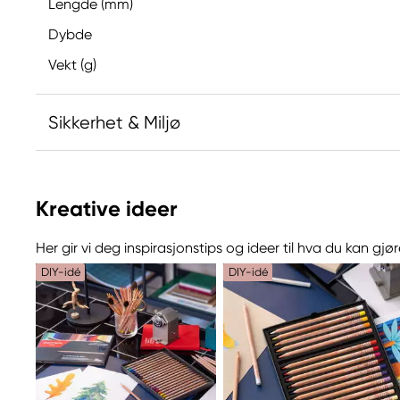
Lengde (mm)
Dybde
Vekt (g)
Sikkerhet & Miljø
Ansvarlig EU
Kreative ideer
Caran d´Ache
Caran d´Ache
Her gir vi deg inspirasjonstips og ideer til hva du kan g
Chemin fu Foron 19
DIY-idé
DIY-idé
CH-1226 THONEX-GENÈVE, SWITZERLAND
info@carandache.com
+41848558558