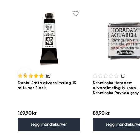
(15
)
(0
)
Daniel Smith akvarellmaling 15
Schmincke Horadam
ml Lunar Black
akvarellmaling ½ kopp 
Schmincke Payne´s grey
169,90 kr
89,90 kr
Legg i handlekurven
Legg i handlekurv