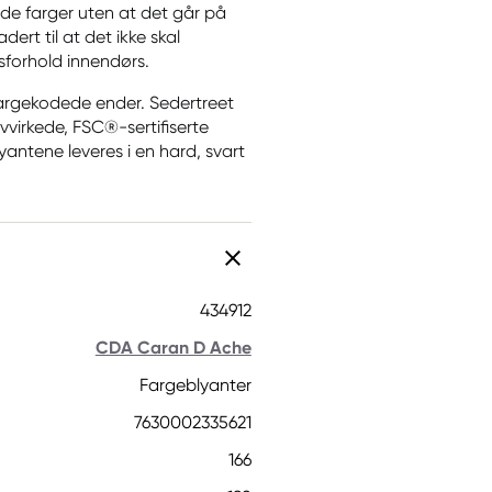
de farger uten at det går på
ert til at det ikke skal
forhold innendørs.
fargekodede ender. Sedertreet
vvirkede, FSC®-sertifiserte
yantene leveres i en hard, svart
434912
CDA Caran D Ache
Fargeblyanter
7630002335621
166