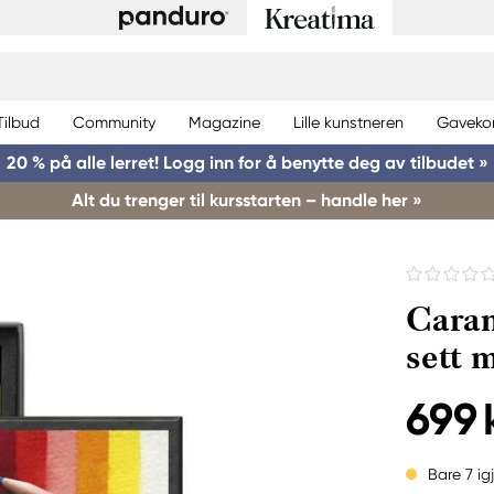
Tilbud
Community
Magazine
Lille kunstneren
Gaveko
20 % på alle lerret! Logg inn for å benytte deg av tilbudet »
Alt du trenger til kursstarten – handle her »
Caran
sett 
699 
Bare 7 ig