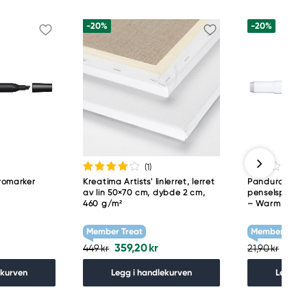
-20%
-20%
(1
)
romarker
Kreatima Artists' linlerret, lerret
Panduro Colou
av lin 50×70 cm, dybde 2 cm,
penselspiss og
460 g/m²
– Warm grey 
Member Treat
Member Treat
359,20 kr
17,52
449 kr
21,90 kr
ekurven
Legg i handlekurven
Legg i 