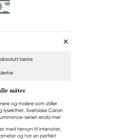
absolutt beste
dertre
alle måter
ere og malere som stiller
g lysekthet. Sveitsiske Caran
 i Luminance-serien enda mer.
t med hensyn til intensitet,
diameter og har en perfekt