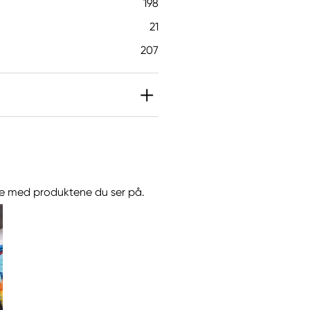
198
21
207
jøre med produktene du ser på.