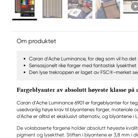
Om produktet
Caran d'Ache Luminance, for deg som vil ha det 
Sensasjonelt rike farger med fantastisk lysekthet
Den lyse trekroppen er laget av FSC®-merket se
Fargeblyanter av absolutt høyeste klasse på 
Caran d'Ache Luminance 6901 er fargeblyanter for tegn
usedvanlig høye krav til blyantenes farger, materiale o
d'Ache er alltid et eksklusivt alternativ, og blyantene
De voksbaserte fargene holder absolutt høyeste kvalite
pigment og lysekthet. Stiften i blyantene er 3,8 mm i 