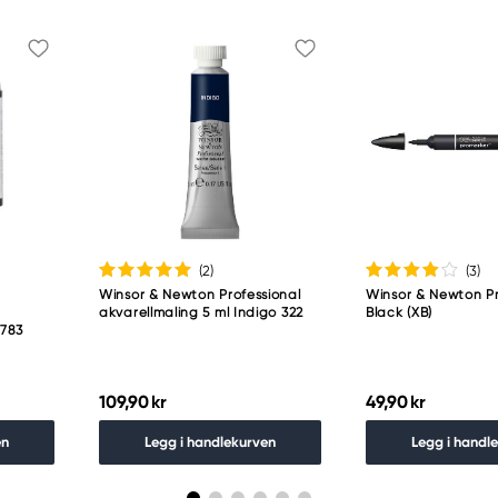
(2
)
(3
)
Winsor & Newton Professional
Winsor & Newton P
–
akvarellmaling 5 ml Indigo 322
Black (XB)
 783
109,90 kr
49,90 kr
en
Legg i handlekurven
Legg i handl