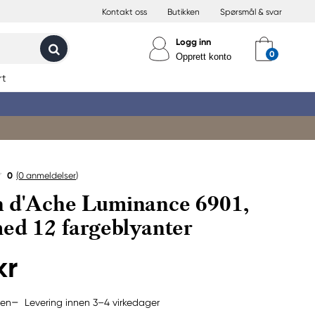
Kontakt oss
Butikken
Spørsmål & svar
Logg inn
Opprett konto
rt
0
(0
anmeldelser
)
 d'Ache Luminance 6901,
med 12 fargeblyanter
kr
Levering innen 3–4 virkedager
jen