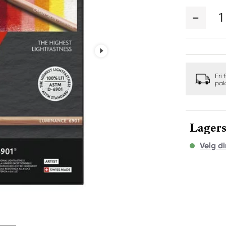
1
Fri 
pak
Lagers
Velg di