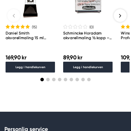
(15
)
(0
)
Daniel Smith
Schmincke Horadam
Wins
akvarellmaling 15 ml
akvarellmaling ½ kopp –
Profe
Lunar Black
Schmincke Payne´s grey
akvar
783
Indig
169,90 kr
89,90 kr
109,
Legg i handlekurven
Legg i handlekurven
Personlig service