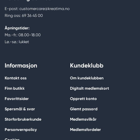
E-post: customercare@kreatima.no
Ring oss: 69 36 45 00
Åpningstider:
Ma.-fr.: 08.00-18.00
Lø.-sø.: lukket
Informasjon
Kundeklubb
Kontakt oss
Om kundeklubben
Finn butikk
Digitalt medlemskort
Favorittsider
Opprett konto
Spørsmål & svar
Glemt passord
Storforbrukerkunde
Medlemsvilkår
Personvernpolicy
Medlemsfordeler
Cookies