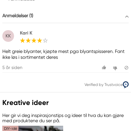
info@Faber-Castell.de
+49 (0) 911 9965-0
Anmeldelser (1)
Kari K
KK
Helt greie blyanter, kjøpte mest pga blyantspisseren. Fant
ikke løs i sortimentet deres
5 år siden
Verified by Trustvoice
Kreative ideer
Her gir vi deg inspirasjonstips og ideer til hva du kan gjøre
med produktene du ser på.
DIY-idé