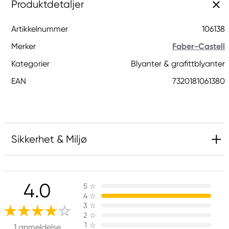
Produktdetaljer
Artikkelnummer
106138
Merker
Faber-Castell
Kategorier
Blyanter & grafittblyanter
EAN
7320181061380
Sikkerhet & Miljø
Ansvarlig EU
4.0
5
☆
Faber-Castell
4
☆
Faber-Castell Ag
3
☆
Nürnberger Straße 2
2
☆
1
☆
90546 Stein, Germany
1 anmeldelse