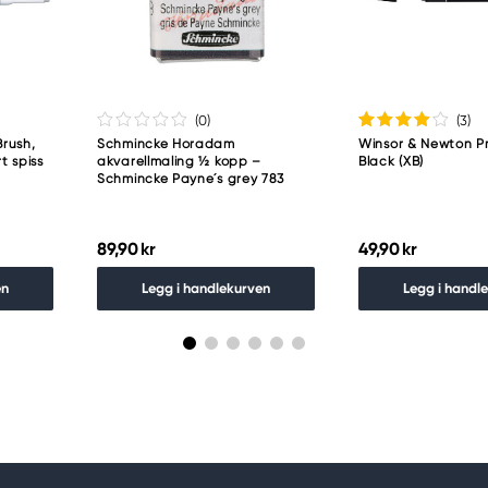
(0
)
(3
)
rush,
Schmincke Horadam
Winsor & Newton P
t spiss
akvarellmaling ½ kopp –
Black (XB)
Schmincke Payne´s grey 783
89,90 kr
49,90 kr
en
Legg i handlekurven
Legg i handl