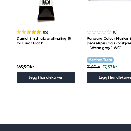
(15
)
(0
)
Daniel Smith akvarellmaling 15
Panduro Colour Marker B
ml Lunar Black
penselspiss og skråskjær
– Warm grey 1 WG1
Member Treat
169,90 kr
17,52 kr
21,90 kr
Legg i handlekurven
Legg i handlekurv