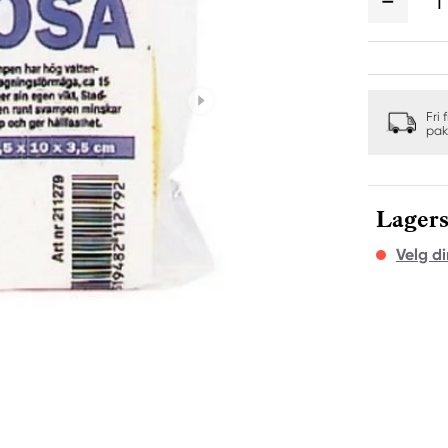
1
Fri 
pak
Lagers
Velg di