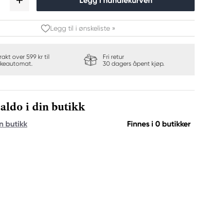
Legg i handlekurven
Legg til i ønskeliste »
frakt over 599 kr til
Fri retur
keautomat.
30 dagers åpent kjøp.
aldo i din butikk
n butikk
Finnes i 0 butikker