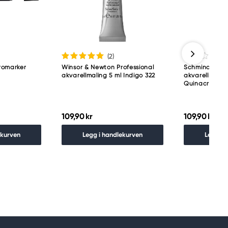
(2
)
romarker
Winsor & Newton Professional
Schmincke H
akvarellmaling 5 ml Indigo 322
akvarellmaling
Quinacridone 
109,90 kr
109,90 kr
ekurven
Legg i handlekurven
Legg i 