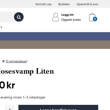
Kontakt oss
Butikken
Spørsmål & svar
Logg inn
Opprett konto
rt
0
(0
anmeldelser
)
losesvamp Liten
0 kr
Levering innen 1–3 virkedager