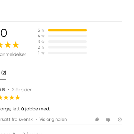
.0
5
☆
4
☆
3
☆
2
☆
1
☆
 anmeldelser
(2)
i B
•
2 år siden
farge, lett å jobbe med.
rsatt fra svensk
•
Vis originalen