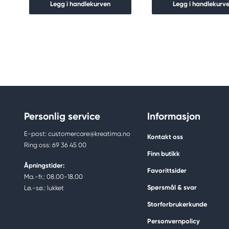
Legg i handlekurven
Legg i handlekurv
Personlig service
Informasjon
E-post: customercare@kreatima.no
Kontakt oss
Ring oss: 69 36 45 00
Finn butikk
Åpningstider:
Favorittsider
Ma.-fr.: 08.00-18.00
Spørsmål & svar
Lø.-sø.: lukket
Storforbrukerkunde
Personvernpolicy