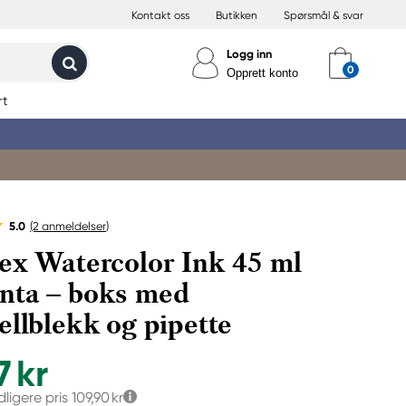
Kontakt oss
Butikken
Spørsmål & svar
Logg inn
Opprett konto
rt
5.0
(2
anmeldelser
)
ex Watercolor Ink 45 ml
nta – boks med
ellblekk og pipette
7 kr
dligere pris
109,90 kr