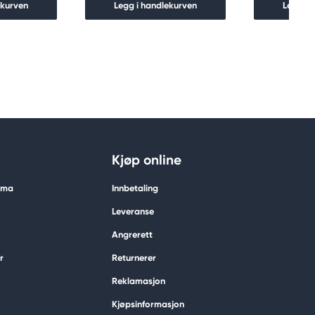
ekurven
Legg i handlekurven
Legg i 
Kjøp online
tima
Innbetaling
Leveranse
Angrerett
r
Returnerer
Reklamasjon
Kjøpsinformasjon