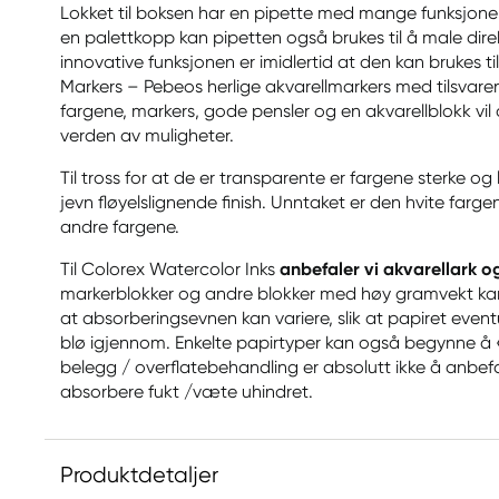
Lokket til boksen har en pipette med mange funksjoner. I
en palettkopp kan pipetten også brukes til å male dir
innovative funksjonen er imidlertid at den kan brukes til
Markers – Pebeos herlige akvarellmarkers med tilsvaren
fargene, markers, gode pensler og en akvarellblokk vil 
verden av muligheter.
Til tross for at de er transparente er fargene sterke og 
jevn fløyelslignende finish. Unntaket er den hvite far
andre fargene.
Til Colorex Watercolor Inks
anbefaler vi akvarellark o
markerblokker og andre blokker med høy gramvekt k
at absorberingsevnen kan variere, slik at papiret event
blø igjennom. Enkelte papirtyper kan også begynne å «
belegg / overflatebehandling er absolutt ikke å anbef
absorbere fukt /væte uhindret.
Produktdetaljer