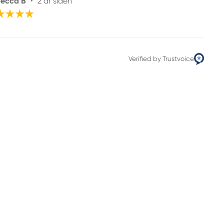
ecca B
•
2 år siden
Verified by Trustvoice