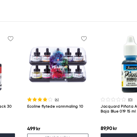
(6
)
(0
)
ack 30
Ecoline flytede vannmaling 10
Jacquard Piñata Al
Baja Blue 019 15 ml
89,90 kr
499 kr