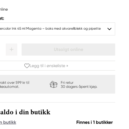
nline
t:
ercolor Ink 45 ml Magenta – boks med akvarellblekk og pipette
Utsolgt online
Legg til i ønskeliste »
frakt over 599 kr til
Fri retur
keautomat.
30 dagers åpent kjøp.
aldo i din butikk
n butikk
Finnes i 1 butikker