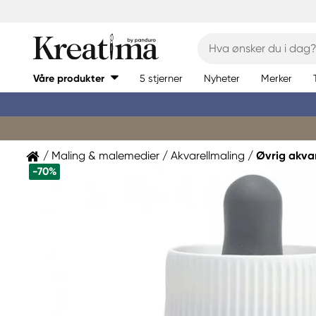
Våre produkter
5 stjerner
Nyheter
Merker
Maling & malemedier
Akvarellmaling
Øvrig akva
-70%