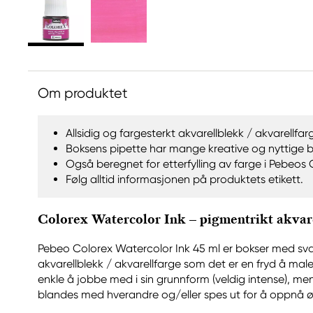
Om produktet
Allsidig og fargesterkt akvarellblekk / akvarellfar
Boksens pipette har mange kreative og nyttige 
Også beregnet for etterfylling av farge i Pebeos
Følg alltid informasjonen på produktets etikett.
Colorex Watercolor Ink – pigmentrikt akvar
Pebeo Colorex Watercolor Ink 45 ml er bokser med svæ
akvarellblekk / akvarellfarge som det er en fryd å mal
enkle å jobbe med i sin grunnform (veldig intense), m
blandes med hverandre og/eller spes ut for å oppnå øn