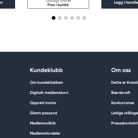
Utsolgt online
en
Legg i handl
Finn i butikk
Kundeklubb
Om oss
Om kundeklubben
Dette er Krea
Digitalt medlemskort
Bærekraft
Opprett konto
Konkurranse
Glemt passord
Ledige stillinge
Medlemsvilkår
Pressekontakt
Medlemsfordeler