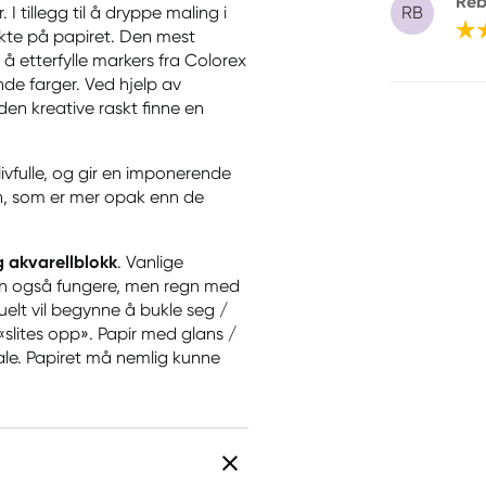
Reb
RB
 tillegg til å dryppe maling i
ekte på papiret. Den mest
 å etterfylle markers fra Colorex
de farger. Ved hjelp av
den kreative raskt finne en
livfulle, og gir en imponerende
gen, som er mer opak enn de
g akvarellblokk
. Vanlige
an også fungere, men regn med
uelt vil begynne å bukle seg /
slites opp». Papir med glans /
ale. Papiret må nemlig kunne