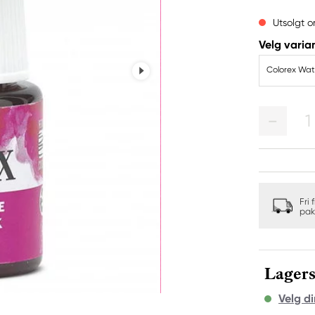
Utsolgt o
Velg varian
Colorex Wat
1
Fri 
pak
Lagers
Velg di