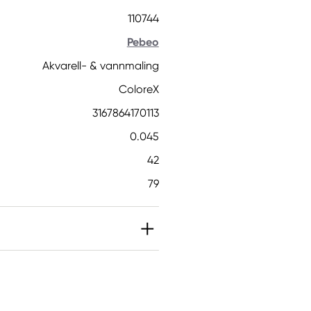
110744
Pebeo
Akvarell- & vannmaling
ColoreX
3167864170113
0.045
42
79
Informasjon
Contains: COLORANT
REACTIVE RED 147