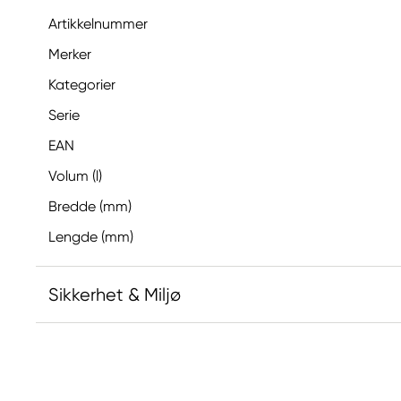
Artikkelnummer
Merker
Kategorier
Serie
EAN
Volum (l)
Bredde (mm)
Lengde (mm)
Sikkerhet & Miljø
Produktmerking
Kan utløse en allergisk
hudreaksjon.
Dersom det er nødvendig