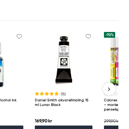
-70%
(15
)
cohol ink
Daniel Smith akvarellmaling 15
Colorex Marker
ml Lunar Black
– markers med
penselspiss
169,90 kr
89,
299,90 kr