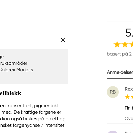
5
basert på 2
ge
bruksområder
 Colorex Markers
Anmeldelser 
Rox
RB
ellblekk
rt konsentrert, pigmentrikt
Fin 
e med. De kraftige fargene er
Ove
en kan også brukes på palett og
sket fargenyanse / intensitet.