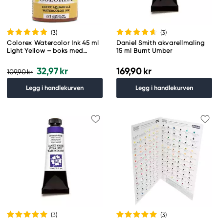
(3
)
(3
)
Colorex Watercolor Ink 45 ml
Daniel Smith akvarellmaling
Light Yellow – boks med
15 ml Burnt Umber
akvarellblekk og pipette
32,97 kr
169,90 kr
109,90 kr
Legg i handlekurven
Legg i handlekurven
(3
)
(3
)