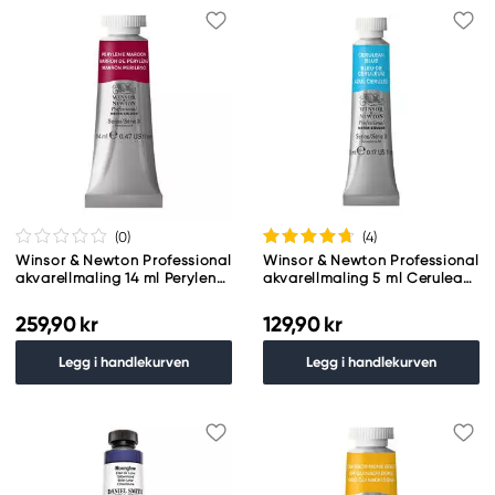
(0
)
(4
)
Winsor & Newton Professional
Winsor & Newton Professional
akvarellmaling 14 ml Perylene
akvarellmaling 5 ml Cerulean
Maroon 507
Blue 137
259,90 kr
129,90 kr
Legg i handlekurven
Legg i handlekurven