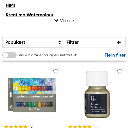
HIMI
Kreatima Watercolour
LEFRANC BOURGEOIS
Øvrig akvarellmaling
Populært
Filtrer
Rembrandt
Sakura
Fjern filter
Vis kun artikler på lager i nettbutikk
Schmincke
Van Gogh
Winsor & Newton
ZIG
(7
)
(3
)