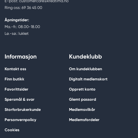
E-post: customercare@kreatima.no
Ring oss: 69 36 45 00
Åpningstider:
Ma.-fr.: 08.00-18.00
Lø.-sø.: lukket
Informasjon
Kundeklubb
Kontakt oss
Om kundeklubben
Finn butikk
Digitalt medlemskort
Favorittsider
Opprett konto
Spørsmål & svar
Glemt passord
Storforbrukerkunde
Medlemsvilkår
Personvernpolicy
Medlemsfordeler
Cookies