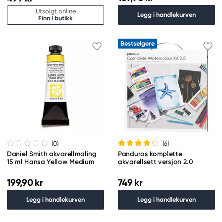
Utsolgt online
Legg i handlekurven
Finn i butikk
Bestselgere
(0
)
(6
)
Daniel Smith akvarellmaling
Panduros komplette
15 ml Hansa Yellow Medium
akvarellsett versjon 2.0
199,90 kr
749 kr
Legg i handlekurven
Legg i handlekurven