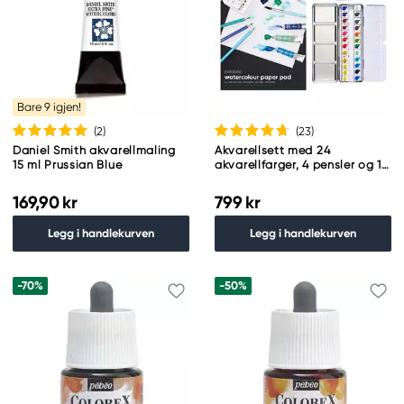
Bare 9 igjen!
(2
)
(23
)
Daniel Smith akvarellmaling
Akvarellsett med 24
15 ml Prussian Blue
akvarellfarger, 4 pensler og 1
akvarellblokk
169,90 kr
799 kr
Legg i handlekurven
Legg i handlekurven
-70%
-50%