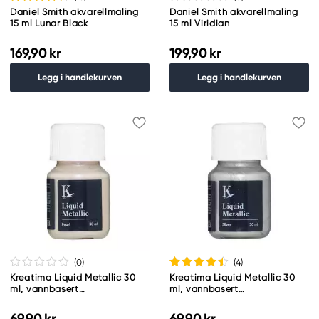
Daniel Smith akvarellmaling
Daniel Smith akvarellmaling
15 ml Lunar Black
15 ml Viridian
169,90 kr
199,90 kr
Legg i handlekurven
Legg i handlekurven
(0
)
(4
)
Kreatima Liquid Metallic 30
Kreatima Liquid Metallic 30
ml, vannbasert
ml, vannbasert
metallicmaling – Pearl
metallicmaling – Silver
69,90 kr
69,90 kr