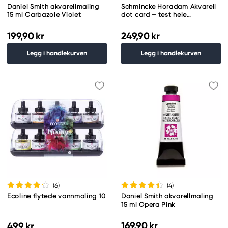
Daniel Smith akvarellmaling
Schmincke Horadam Akvarell
15 ml Carbazole Violet
dot card – test hele
fargeskalaen
199,90 kr
249,90 kr
Legg i handlekurven
Legg i handlekurven
(6
)
(4
)
Ecoline flytede vannmaling 10
Daniel Smith akvarellmaling
15 ml Opera Pink
169,90 kr
499 kr