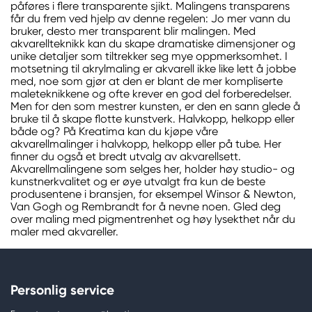
påføres i flere transparente sjikt. Malingens transparens
får du frem ved hjelp av denne regelen: Jo mer vann du
bruker, desto mer transparent blir malingen. Med
akvarellteknikk kan du skape dramatiske dimensjoner og
unike detaljer som tiltrekker seg mye oppmerksomhet. I
motsetning til akrylmaling er akvarell ikke like lett å jobbe
med, noe som gjør at den er blant de mer kompliserte
maleteknikkene og ofte krever en god del forberedelser.
Men for den som mestrer kunsten, er den en sann glede å
bruke til å skape flotte kunstverk. Halvkopp, helkopp eller
både og? På Kreatima kan du kjøpe våre
akvarellmalinger i halvkopp, helkopp eller på tube. Her
finner du også et bredt utvalg av akvarellsett.
Akvarellmalingene som selges her, holder høy studio- og
kunstnerkvalitet og er øye utvalgt fra kun de beste
produsentene i bransjen, for eksempel Winsor & Newton,
Van Gogh og Rembrandt for å nevne noen. Gled deg
over maling med pigmentrenhet og høy lysekthet når du
maler med akvareller.
Personlig service