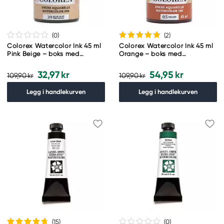
(0
)
(2
)
Colorex Watercolor Ink 45 ml
Colorex Watercolor Ink 45 ml
Pink Beige – boks med
Orange – boks med
akvarellblekk og pipette
akvarellblekk og pipette
32,97 kr
54,95 kr
109,90 kr
109,90 kr
Legg i handlekurven
Legg i handlekurven
(15
)
(0
)