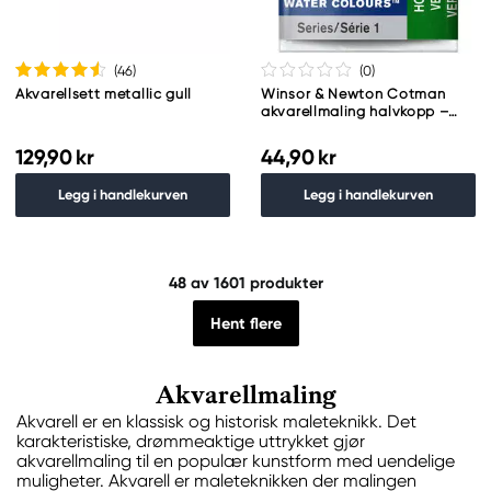
(46
)
(0
)
Akvarellsett metallic gull
Winsor & Newton Cotman
akvarellmaling halvkopp –
Hookers Green Light 314
129,90 kr
44,90 kr
Legg i handlekurven
Legg i handlekurven
48
av 1601 produkter
Hent flere
Akvarellmaling
Akvarell er en klassisk og historisk maleteknikk. Det
karakteristiske, drømmeaktige uttrykket gjør
akvarellmaling til en populær kunstform med uendelige
muligheter. Akvarell er maleteknikken der malingen