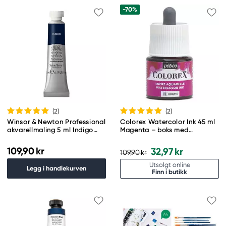
-70%
(2
)
(2
)
Winsor & Newton Professional
Colorex Watercolor Ink 45 ml
akvarellmaling 5 ml Indigo
Magenta – boks med
322
akvarellblekk og pipette
109,90 kr
32,97 kr
109,90 kr
Utsolgt online
Legg i handlekurven
Finn i butikk