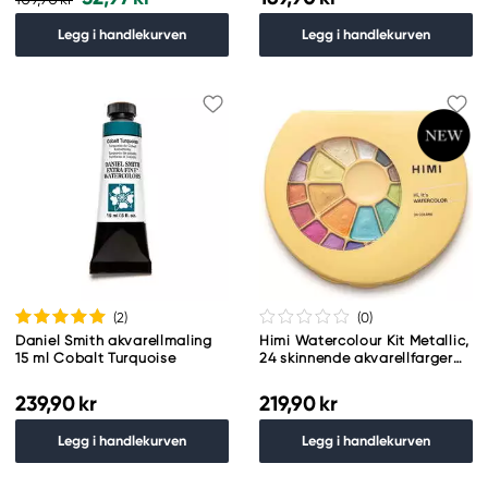
Legg i handlekurven
Legg i handlekurven
(2
)
(0
)
Daniel Smith akvarellmaling
Himi Watercolour Kit Metallic,
15 ml Cobalt Turquoise
24 skinnende akvarellfarger
og 1 pensel
239,90 kr
219,90 kr
Legg i handlekurven
Legg i handlekurven