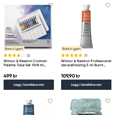
Bare 4 igjen!
Bare 6 igjen!
(3
)
(7
)
Winsor & Newton Cotman
Winsor & Newton Professional
Palette Tube Set 10×8 ml
akvarellmaling 5 ml Burnt
akvarellfarger på tube
Sienna 074
499 kr
109,90 kr
Legg i handlekurven
Legg i handlekurven