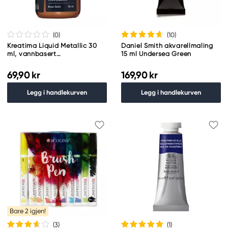
(0
)
(10
)
Kreatima Liquid Metallic 30
Daniel Smith akvarellmaling
ml, vannbasert
15 ml Undersea Green
metallicmaling – Rose gold
69,90 kr
169,90 kr
Legg i handlekurven
Legg i handlekurven
Bare 2 igjen!
(3
)
(1
)