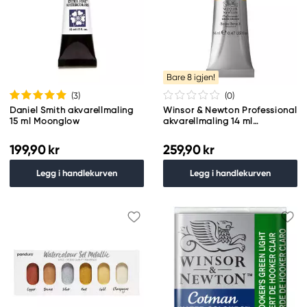
Bare 8 igjen!
(3
)
(0
)
Daniel Smith akvarellmaling
Winsor & Newton Professional
15 ml Moonglow
akvarellmaling 14 ml
Transparent Gold Deep 547
199,90 kr
259,90 kr
Legg i handlekurven
Legg i handlekurven