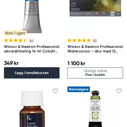
Bare 7 igjen!
(4
)
(5
)
Winsor & Newton Professional
Winsor & Newton Professional
akvarellmaling 14 ml Cobalt
Watercolour – etui med 12
Blue 178
halvkopper akvarellmaling
349 kr
1 100 kr
Utsolgt online
Legg i handlekurven
Finn i butikk
Bestselgere