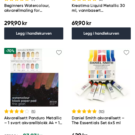
Beginners Watercolour,
Kreatima Liquid Metallic 30
akvarellmaling for
ml, vannbasert
nybegynnere 24×12 ml
metallicmaling – Champagne
299,90 kr
69,90 kr
Legg i handlekurven
Legg i handlekurven
-70%
(5
)
(10
)
Akvarellsett Panduro Metallic
Daniel Smith akvarellsett –
– 1 svart akvarellblokk A4 + 12
The Essentials Set 6x5 ml
metallic-akvarellfarger