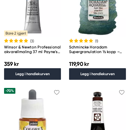
Bare 2 igjen!
(3
)
(1
)
Winsor & Newton Professional
Schmincke Horadam
akvarellmaling 37 ml Payne's
Supergranulation ½ kopp –
Gray 465
Shire blue 934
359 kr
119,90 kr
Legg i handlekurven
Legg i handlekurven
-70%