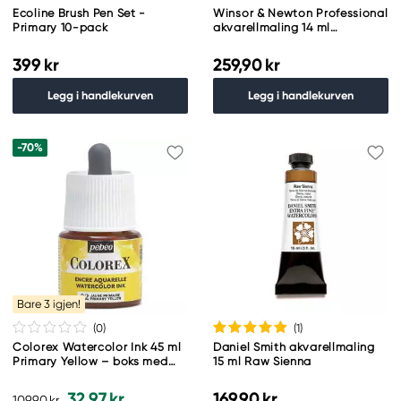
Ecoline Brush Pen Set -
Winsor & Newton Professional
Primary 10-pack
akvarellmaling 14 ml
Indianthrene Blue 321
399 kr
259,90 kr
Legg i handlekurven
Legg i handlekurven
-70%
Bare 3 igjen!
(0
)
(1
)
Colorex Watercolor Ink 45 ml
Daniel Smith akvarellmaling
Primary Yellow – boks med
15 ml Raw Sienna
akvarellblekk og pipette
32,97 kr
169,90 kr
109,90 kr