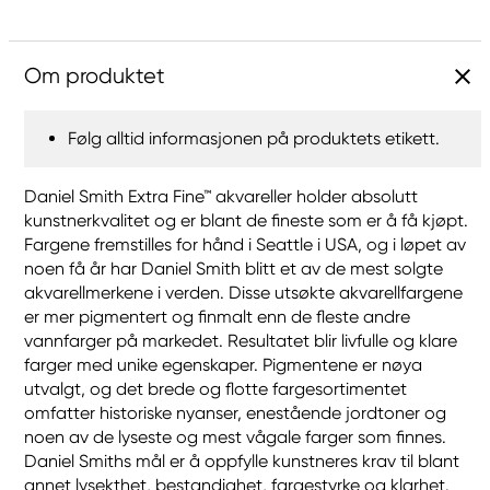
Om produktet
Følg alltid informasjonen på produktets etikett.
Daniel Smith Extra Fine™ akvareller holder absolutt
kunstnerkvalitet og er blant de fineste som er å få kjøpt.
Fargene fremstilles for hånd i Seattle i USA, og i løpet av
noen få år har Daniel Smith blitt et av de mest solgte
akvarellmerkene i verden. Disse utsøkte akvarellfargene
er mer pigmentert og finmalt enn de fleste andre
vannfarger på markedet. Resultatet blir livfulle og klare
farger med unike egenskaper. Pigmentene er nøya
utvalgt, og det brede og flotte fargesortimentet
omfatter historiske nyanser, enestående jordtoner og
noen av de lyseste og mest vågale farger som finnes.
Daniel Smiths mål er å oppfylle kunstneres krav til blant
annet lysekthet, bestandighet, fargestyrke og klarhet.