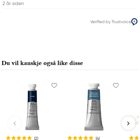
2 år siden
98134-2302 United States
Verified by Trustvoice
Du vil kanskje også like disse
(2
)
(4
)