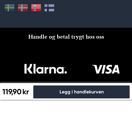
Handle og betal trygt hos oss
119,90 kr
Legg i handlekurven
Til kassen
Copyright © Panduro 2026. Kreatima, NO 915024815 MVA