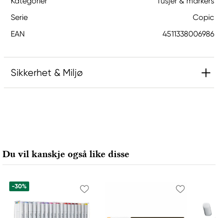
Kategorier
Tusjer & markers
Serie
Copic
EAN
4511338006986
Sikkerhet & Miljø
Ansvarlig EU
Copic
Holtz Office Support GmbH
Berta-Cramer-Ring 14-16
Du vil kanskje også like disse
65205 Wiesbaden, Germany
export@holtz-gmbh.de
+49 6122 709 0
-30%
Produsent
Copic