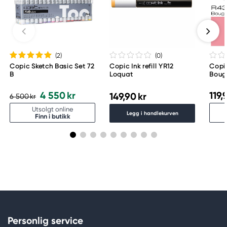
Too Marker Products Inc.
Meguro Higashiyama Bldg., 1-4-4 Higashiyama,
Meguro-ku
Tokyo 153-0043 Japan
www.toomarker.co.jp
(2
)
(0
)
Copic Sketch Basic Set 72
Copic Ink refill YR12
Copi
B
Loquat
Bouga
4 550 kr
119,
149,90 kr
6 500 kr
Utsolgt online
Legg i handlekurven
Finn i butikk
Personlig service