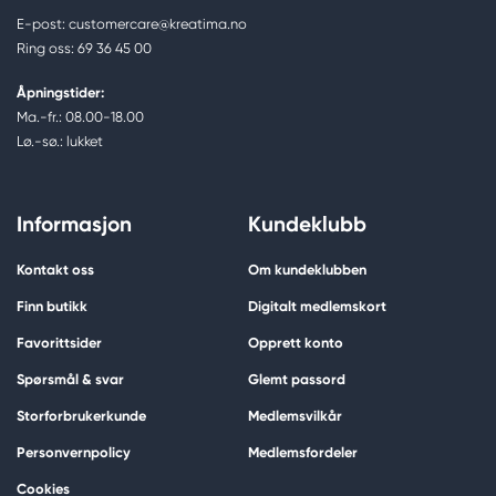
E-post: customercare@kreatima.no
Ring oss: 69 36 45 00
Åpningstider:
Ma.-fr.: 08.00-18.00
Lø.-sø.: lukket
Informasjon
Kundeklubb
Kontakt oss
Om kundeklubben
Finn butikk
Digitalt medlemskort
Favorittsider
Opprett konto
Spørsmål & svar
Glemt passord
Storforbrukerkunde
Medlemsvilkår
Personvernpolicy
Medlemsfordeler
Cookies