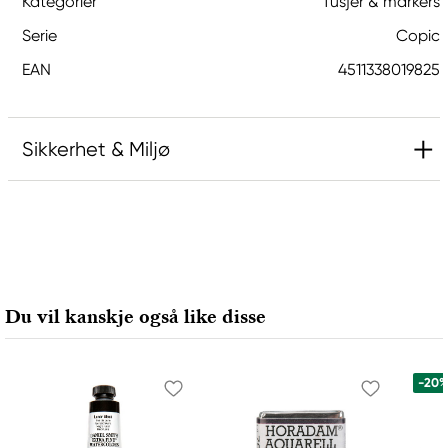
Kategorier
Tusjer & markers
Serie
Copic
EAN
4511338019825
Sikkerhet & Miljø
Ansvarlig EU
Copic
Holtz Office Support GmbH
Berta-Cramer-Ring 14-16
Du vil kanskje også like disse
65205 Wiesbaden, Germany
export@holtz-gmbh.de
+49 6122 709 0
-20
Produsent
Copic