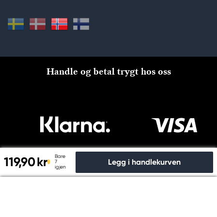
Handle og betal trygt hos oss
Bare
119,90 kr
Legg i handlekurven
7
igjen
Til kassen