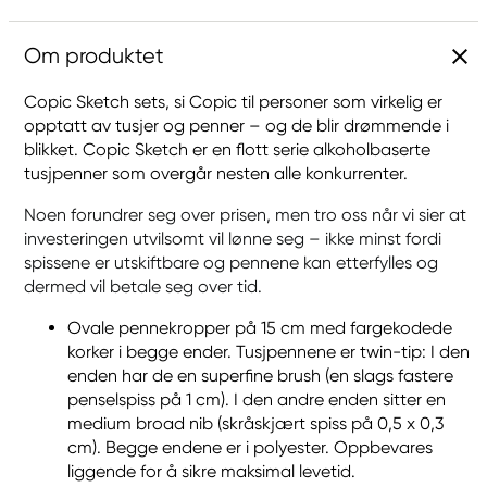
Om produktet
Copic Sketch sets, si Copic til personer som virkelig er
opptatt av tusjer og penner – og de blir drømmende i
blikket. Copic Sketch er en flott serie alkoholbaserte
tusjpenner som overgår nesten alle konkurrenter.
Noen forundrer seg over prisen, men tro oss når vi sier at
investeringen utvilsomt vil lønne seg – ikke minst fordi
spissene er utskiftbare og pennene kan etterfylles og
dermed vil betale seg over tid.
Ovale pennekropper på 15 cm med fargekodede
korker i begge ender. Tusjpennene er twin-tip: I den
enden har de en superfine brush (en slags fastere
penselspiss på 1 cm). I den andre enden sitter en
medium broad nib (skråskjært spiss på 0,5 x 0,3
cm). Begge endene er i polyester. Oppbevares
liggende for å sikre maksimal levetid.