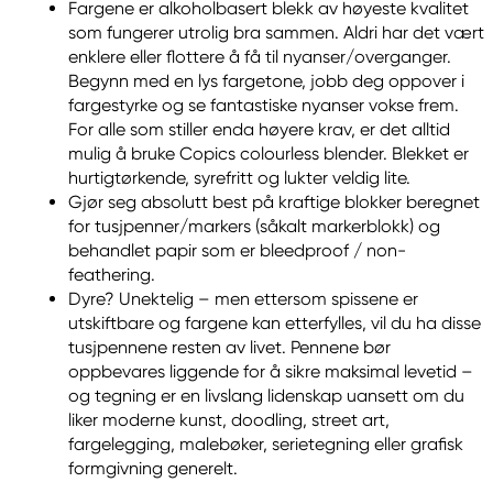
Fargene er alkoholbasert blekk av høyeste kvalitet
som fungerer utrolig bra sammen. Aldri har det vært
enklere eller flottere å få til nyanser/overganger.
Begynn med en lys fargetone, jobb deg oppover i
fargestyrke og se fantastiske nyanser vokse frem.
For alle som stiller enda høyere krav, er det alltid
mulig å bruke Copics colourless blender. Blekket er
hurtigtørkende, syrefritt og lukter veldig lite.
Gjør seg absolutt best på kraftige blokker beregnet
for tusjpenner/markers (såkalt markerblokk) og
behandlet papir som er bleedproof / non-
feathering.
Dyre? Unektelig – men ettersom spissene er
utskiftbare og fargene kan etterfylles, vil du ha disse
tusjpennene resten av livet. Pennene bør
oppbevares liggende for å sikre maksimal levetid –
og tegning er en livslang lidenskap uansett om du
liker moderne kunst, doodling, street art,
fargelegging, malebøker, serietegning eller grafisk
formgivning generelt.