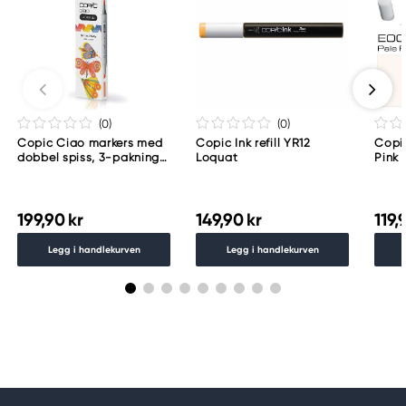
(0
)
(0
)
Copic Ciao markers med
Copic Ink refill YR12
Copic
dobbel spiss, 3-pakning
Loquat
Pink
– Brilliant palette
199,90 kr
149,90 kr
119,
Legg i handlekurven
Legg i handlekurven