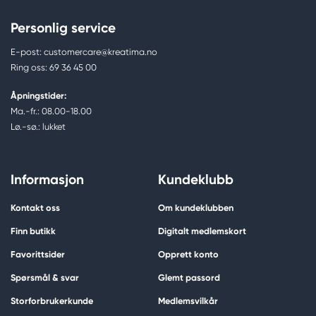
Personlig service
E-post: customercare@kreatima.no
Ring oss: 69 36 45 00
Åpningstider:
Ma.-fr.: 08.00-18.00
Lø.-sø.: lukket
Informasjon
Kundeklubb
Kontakt oss
Om kundeklubben
Finn butikk
Digitalt medlemskort
Favorittsider
Opprett konto
Spørsmål & svar
Glemt passord
Storforbrukerkunde
Medlemsvilkår