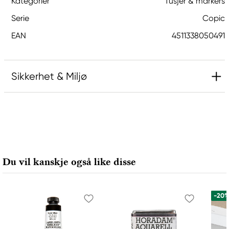
Kategorier
Tusjer & markers
Serie
Copic
EAN
4511338050491
Sikkerhet & Miljø
Ansvarlig EU
Copic
Holtz Office Support GmbH
Berta-Cramer-Ring 14-16
Du vil kanskje også like disse
65205 Wiesbaden, Germany
export@holtz-gmbh.de
+49 6122 709 0
-20
Produsent
Copic