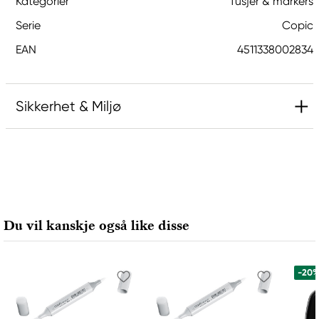
Kategorier
Tusjer & markers
Serie
Copic
EAN
4511338002834
Sikkerhet & Miljø
Ansvarlig EU
Copic
Holtz Office Support GmbH
Berta-Cramer-Ring 14-16
Du vil kanskje også like disse
65205 Wiesbaden, Germany
export@holtz-gmbh.de
+49 6122 709 0
-20
Produsent
Copic