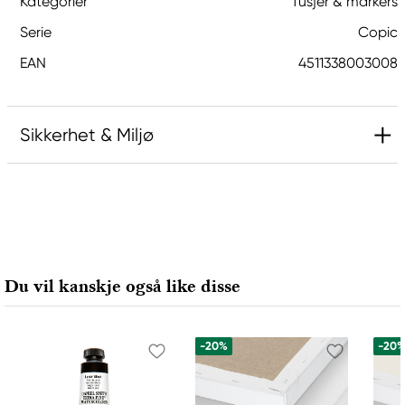
Kategorier
Tusjer & markers
Serie
Copic
EAN
4511338003008
Sikkerhet & Miljø
Ansvarlig EU
Copic
Holtz Office Support GmbH
Berta-Cramer-Ring 14-16
Du vil kanskje også like disse
65205 Wiesbaden, Germany
export@holtz-gmbh.de
+49 6122 709 0
-20%
-20
Produsent
Copic