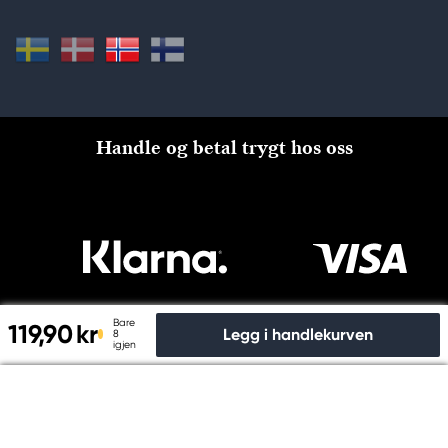
Handle og betal trygt hos oss
Bare
119,90 kr
Legg i handlekurven
8
igjen
Til kassen