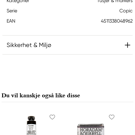
Kategorier
Tusjer & markers
Serie
Copic
EAN
4511338048962
Sikkerhet & Miljø
Ansvarlig EU
Copic
Holtz Office Support GmbH
Berta-Cramer-Ring 14-16
Du vil kanskje også like disse
65205 Wiesbaden, Germany
export@holtz-gmbh.de
+49 6122 709 0
Produsent
Copic