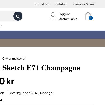
Kontakt oss
Butikken
Spørsmål & svar
Logg inn
Opprett konto
rt
0
(0
anmeldelser
)
c Sketch E71 Champagne
0 kr
Levering innen 3–4 virkedager
jen
t: