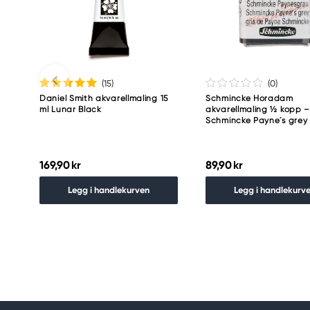
Meguro Higashiyama Bldg., 1-4-4 Higashiyama, Me
Tokyo 153-0043 Japan
www.toomarker.co.jp
(15
)
(0
)
Daniel Smith akvarellmaling 15
Schmincke Horadam
ml Lunar Black
akvarellmaling ½ kopp 
Schmincke Payne´s grey
169,90 kr
89,90 kr
Legg i handlekurven
Legg i handlekurv