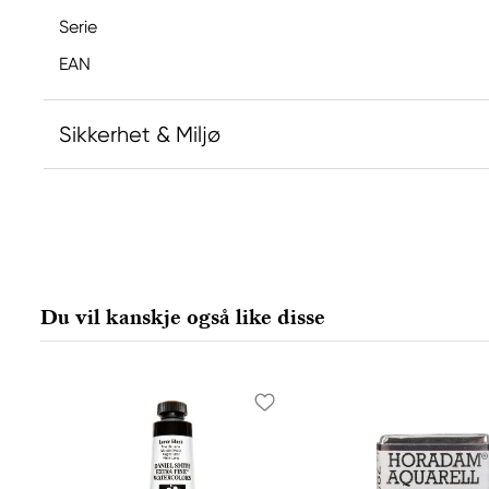
Serie
EAN
Sikkerhet & Miljø
Ansvarlig EU
Copic
Holtz Office Support GmbH
Berta-Cramer-Ring 14-16
Du vil kanskje også like disse
65205 Wiesbaden, Germany
export@holtz-gmbh.de
+49 6122 709 0
Produsent
Copic
Too Marker Products Inc.