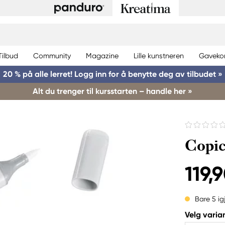
Tilbud
Community
Magazine
Lille kunstneren
Gaveko
20 % på alle lerret! Logg inn for å benytte deg av tilbudet »
Alt du trenger til kursstarten – handle her »
Copi
119,9
Bare 5 ig
Velg varian