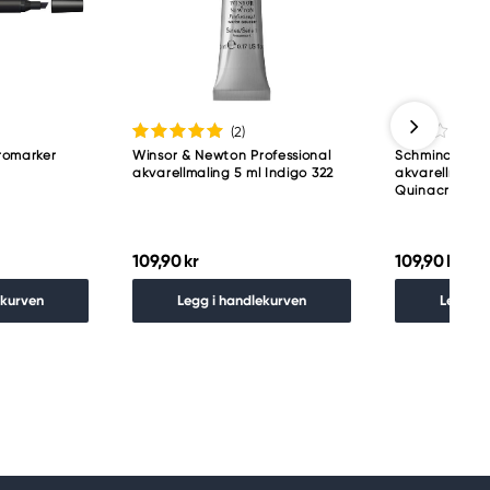
(2
)
romarker
Winsor & Newton Professional
Schmincke H
akvarellmaling 5 ml Indigo 322
akvarellmaling
Quinacridone 
109,90 kr
109,90 kr
ekurven
Legg i handlekurven
Legg i 