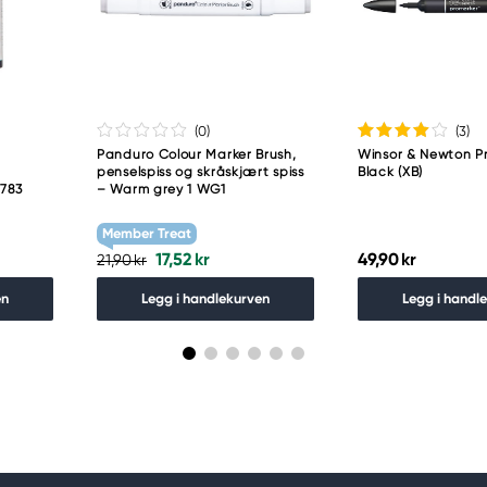
guro-ku
(0
)
(3
)
Panduro Colour Marker Brush,
Winsor & Newton P
–
penselspiss og skråskjært spiss
Black (XB)
 783
– Warm grey 1 WG1
Member Treat
17,52 kr
49,90 kr
21,90 kr
en
Legg i handlekurven
Legg i handl