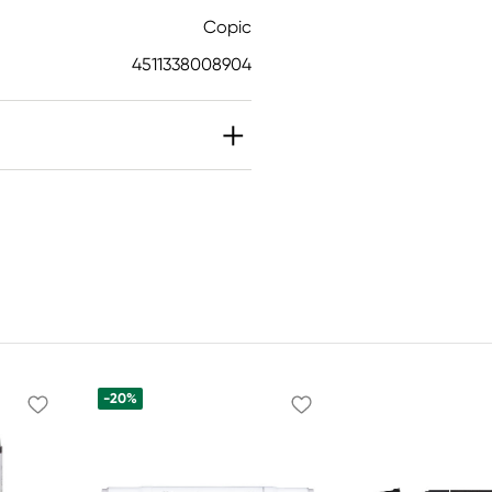
Copic
4511338008904
-20%