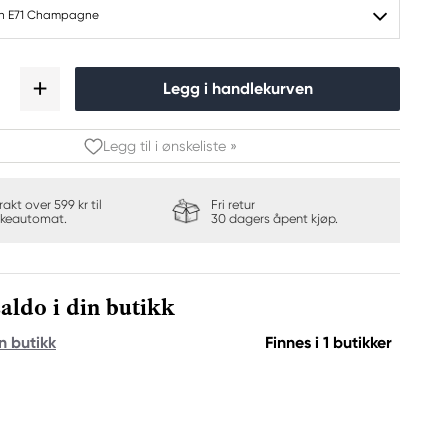
ch E71 Champagne
Legg i handlekurven
Legg til i ønskeliste »
frakt over 599 kr til
Fri retur
keautomat.
30 dagers åpent kjøp.
aldo i din butikk
n butikk
Finnes i 1 butikker