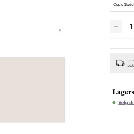
Copic Sket
1
Fri 
pak
Lagers
Velg di