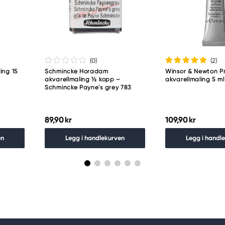
guro-ku
(0
)
(2
)
ing 15
Schmincke Horadam
Winsor & Newton Pr
akvarellmaling ½ kopp –
akvarellmaling 5 ml
Schmincke Payne´s grey 783
89,90 kr
109,90 kr
en
Legg i handlekurven
Legg i handl