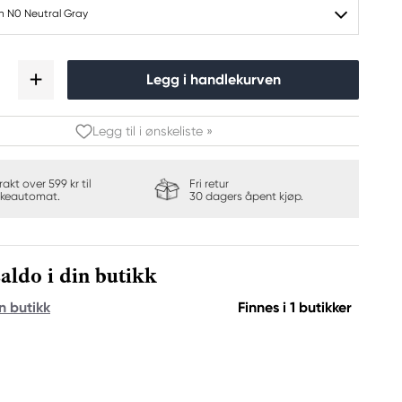
h N0 Neutral Gray
Legg i handlekurven
Legg til i ønskeliste »
frakt over 599 kr til
Fri retur
keautomat.
30 dagers åpent kjøp.
aldo i din butikk
n butikk
Finnes i 1 butikker