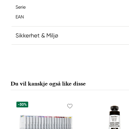
Serie
EAN
Sikkerhet & Miljø
Ansvarlig EU
Copic
Holtz Office Support GmbH
Berta-Cramer-Ring 14-16
Du vil kanskje også like disse
65205 Wiesbaden, Germany
export@holtz-gmbh.de
+49 6122 709 0
-30%
Produsent
Copic
Too Marker Products Inc.