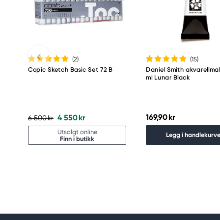
Meguro Higashiyama Bldg., 1-4-4 Higashiyama, Me
Tokyo 153-0043 Japan
www.toomarker.co.jp
(2
)
(15
)
Copic Sketch Basic Set 72 B
Daniel Smith akvarellmal
ml Lunar Black
169,90 kr
4 550 kr
6 500 kr
Utsolgt online
Legg i handlekurv
Finn i butikk