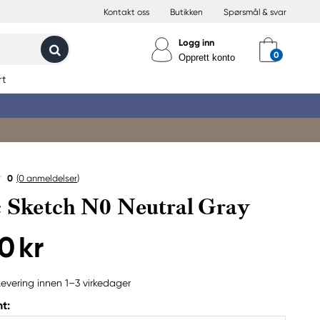
Kontakt oss
Butikken
Spørsmål & svar
Logg inn
Opprett konto
rt
0
(0
anmeldelser
)
 Sketch N0 Neutral Gray
0 kr
Levering innen 1–3 virkedager
t: