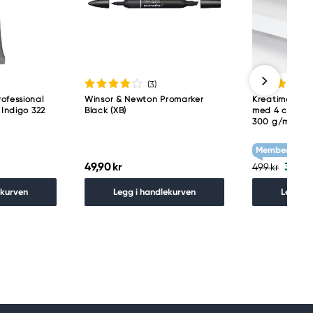
(3
)
ofessional
Winsor & Newton Promarker
Kreatima Artis
 Indigo 322
Black (XB)
med 4 cm dyb
300 g/m²
Member Treat
49,90 kr
399,2
499 kr
ekurven
Legg i handlekurven
Legg i 