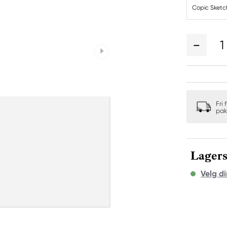
Copic Sketc
1
Fri 
pak
Lagers
Velg di