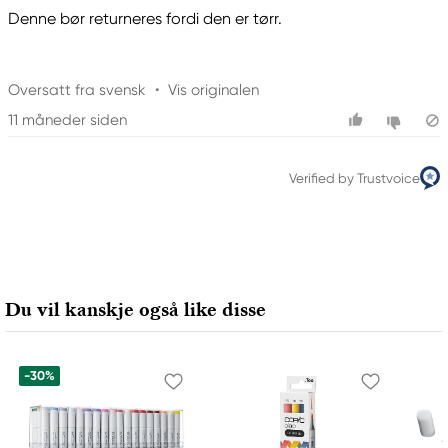
Meguro Higashiyama Bldg., 1-4-4 Higashiyama,
Denne bør returneres fordi den er tørr.
Meguro-ku
Tokyo 153-0043 Japan
www.toomarker.co.jp
Oversatt fra svensk
•
Vis originalen
11 måneder siden
Verified by Trustvoice
Du vil kanskje også like disse
-30%