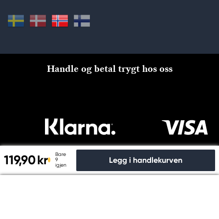
Handle og betal trygt hos oss
Bare
119,90 kr
Legg i handlekurven
9
igjen
Til kassen