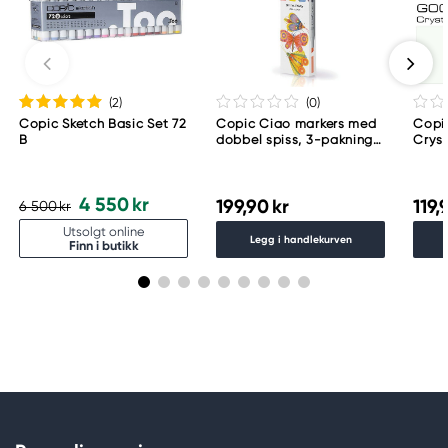
(2
)
(0
)
Copic Sketch Basic Set 72
Copic Ciao markers med
Copi
B
dobbel spiss, 3-pakning
Crys
– Brilliant palette
4 550 kr
199,90 kr
119,
6 500 kr
Utsolgt online
Legg i handlekurven
Finn i butikk