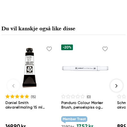
Daler-Rowney
FILA S.p.A Via XXV
Aprile 5
Du vil kanskje også like disse
20016 Pero (MI) Italy
fila@fila.it
+3902381051
-20%
(15
)
(0
)
Daniel Smith
Panduro Colour Marker
Schm
akvarellmaling 15 ml
Brush, penselspiss og
akvar
Lunar Black
skråskjært spiss – Warm
Schm
grey 1 WG1
783
Member Treat
169,90 kr
17,52 kr
89,9
21,90 kr