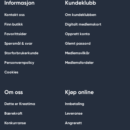
Informasjon
Kundeklubb
Kontakt oss
Om kundeklubben
Finn butikk
Digitalt medlemskort
Favorittsider
Opprett konto
Spørsmål & svar
Glemt passord
Storforbrukerkunde
Medlemsvilkår
Personvernpolicy
Medlemsfordeler
Cookies
Om oss
Kjøp online
Dette er Kreatima
Innbetaling
Bærekraft
Leveranse
Konkurranse
Angrerett