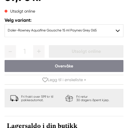
Utsolgt online
Velg variant:
Daler-Rowney Aquafine Gouache 15 ml Paynes Grey 065
1
Utsolgt online
Overvåke
Legg til i ønskeliste »
Fri frakt over 599 kr til
Fri retur
pakkeautomat.
30 dagers åpent kjøp.
Lagersaldo i din butikk