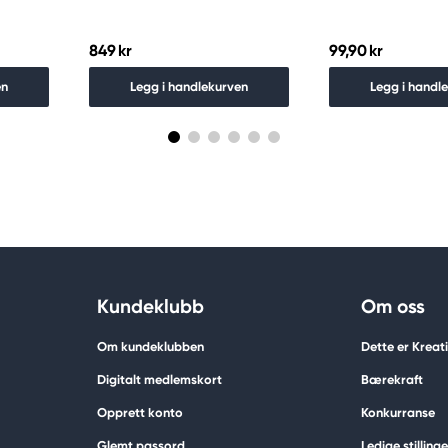
849 kr
99,90 kr
en
Legg i handlekurven
Legg i handl
Kundeklubb
Om oss
Om kundeklubben
Dette er Krea
Digitalt medlemskort
Bærekraft
Opprett konto
Konkurranse
Glemt passord
Ledige stillinge