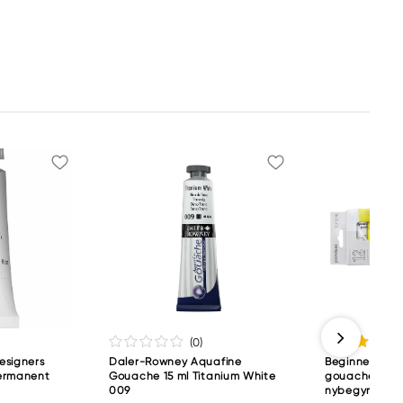
(0
)
esigners
Daler-Rowney Aquafine
Beginners Go
ermanent
Gouache 15 ml Titanium White
gouachemalin
009
nybegynnere 1