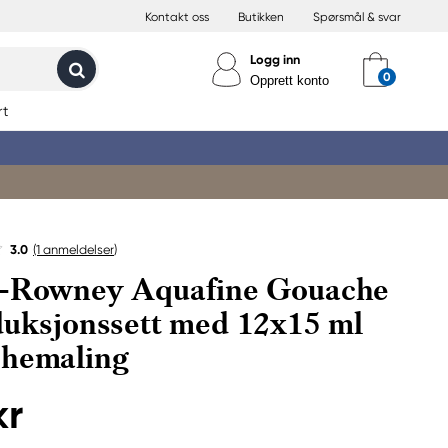
Kontakt oss
Butikken
Spørsmål & svar
Logg inn
Opprett konto
rt
3.0
(1
anmeldelser
)
r-Rowney Aquafine Gouache
duksjonssett med 12x15 ml
chemaling
kr