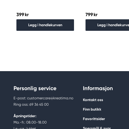
399 kr
799 kr
Legg i handlekurven
Legg i handlekurv
Personlig service
Informasjon
E-post: customercare@kreatima.no
Kontakt oss
Ring oss: 69 36 45 00
Finn butikk
Åpningstider:
Favorittsider
Ma.-fr.: 08.00-18.00
Spørsmål & svar
Lø.-sø.: lukket