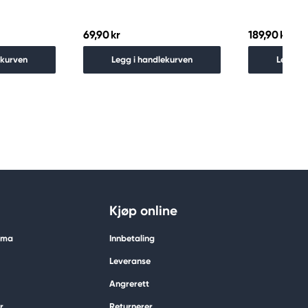
69,90 kr
189,90 kr
ekurven
Legg i handlekurven
Legg i 
Kjøp online
tima
Innbetaling
Leveranse
Angrerett
r
Returnerer