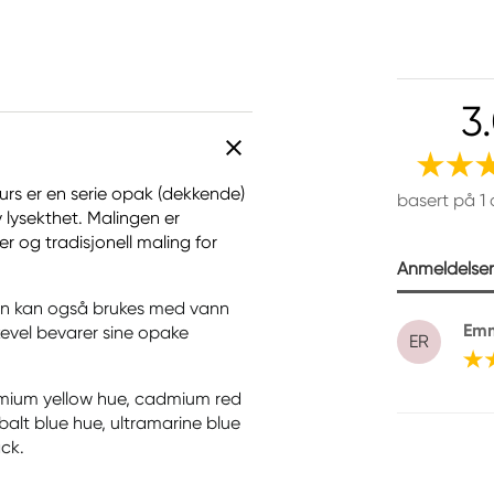
3
 er en serie opak (dekkende)
basert på 1
 lysekthet. Malingen er
r og tradisjonell maling for
Anmeldelser 
men kan også brukes med vann
Em
ikevel bevarer sine opake
ER
admium yellow hue, cadmium red
balt blue hue, ultramarine blue
ack.