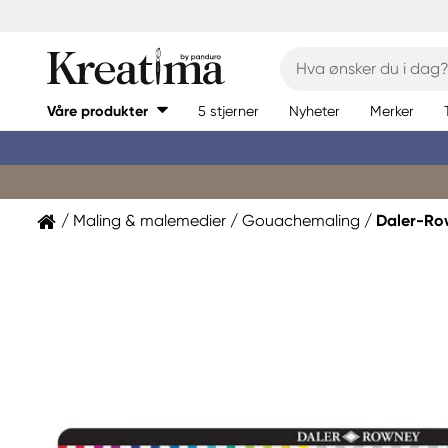
Våre produkter
5 stjerner
Nyheter
Merker
Maling & malemedier
Gouachemaling
Daler-Ro