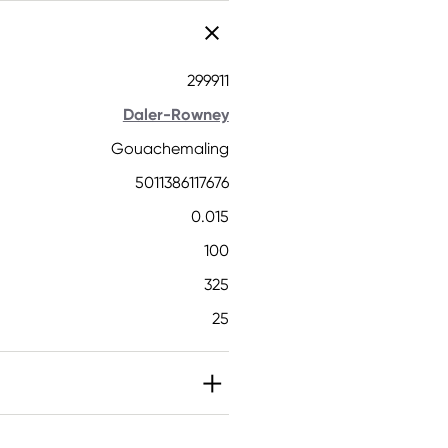
299911
Daler-Rowney
Gouachemaling
5011386117676
0.015
100
325
25