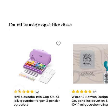
Daler-Rowney
FILA S.p.A Via XXV
Aprile 5
Du vil kanskje også like disse
20016 Pero (MI) Italy
fila@fila.it
+3902381051
(3
)
(9
)
HIMI Gouache Twin Cup Kit, 36
Winsor & Newton Design
jelly gouache-farger, 3 pensler
Gouache Introduction S
og palett
10×14 ml gouachemaling