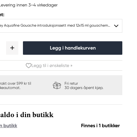
Levering innen 3–4 virkedager
t:
Daler-Rowney Aquafine Gouache introduksjonssett med 12x15 ml gouachemaling
Legg i handlekurven
Legg til i ønskeliste »
frakt over 599 kr til
Fri retur
keautomat.
30 dagers åpent kjøp.
aldo i din butikk
n butikk
Finnes i 1 butikker