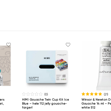
(0
)
(21
)
ers
HIMI Gouache Twin Cup Kit Ice
Winsor & Newton D
et,
Blue – hele 112 jelly gouache-
Gouache 14 ml – P
farger!
white 512