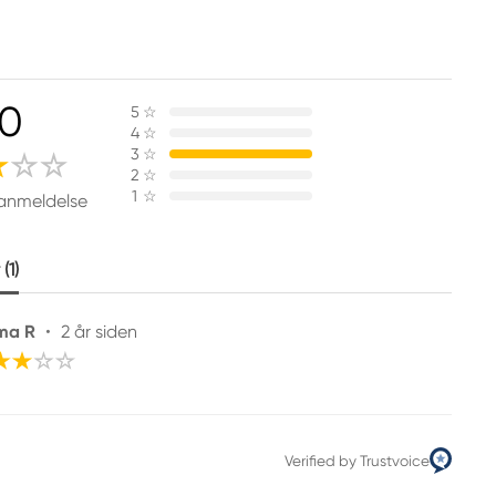
.0
5
☆
4
☆
3
☆
2
☆
1
☆
 anmeldelse
(1)
ma R
•
2 år siden
Verified by Trustvoice