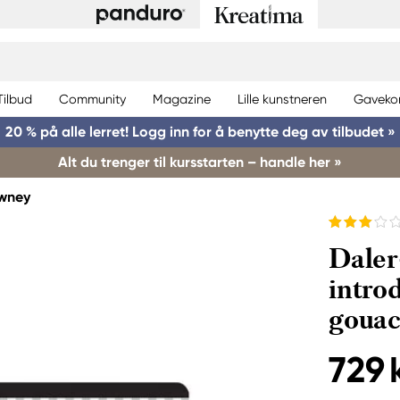
Tilbud
Community
Magazine
Lille kunstneren
Gaveko
20 % på alle lerret! Logg inn for å benytte deg av tilbudet »
Alt du trenger til kursstarten – handle her »
wney
Dale
intro
goua
729 