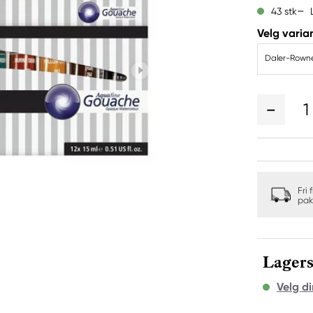
43 stk
Velg varian
1
Fri 
pak
Lagers
Velg di