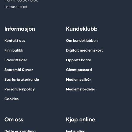
Ma.-fr.: 08.00-18.00
Lø.-sø.: lukket
Informasjon
Kundeklubb
Kontakt oss
Om kundeklubben
Finn butikk
Digitalt medlemskort
Favorittsider
Opprett konto
Spørsmål & svar
Glemt passord
Storforbrukerkunde
Medlemsvilkår
Personvernpolicy
Medlemsfordeler
Cookies
Om oss
Kjøp online
Dette er Kreatima
Innbetaling