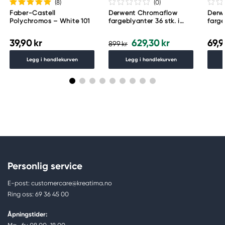
(8
)
(0
)
Faber-Castell
Derwent Chromaflow
Derwe
Polychromos – White 101
fargeblyanter 36 stk. i
farge
praktisk metalletui
39,90 kr
629,30 kr
69,9
899 kr
Legg i handlekurven
Legg i handlekurven
Personlig service
E-post: customercare@kreatima.no
Ring oss: 69 36 45 00
Åpningstider: