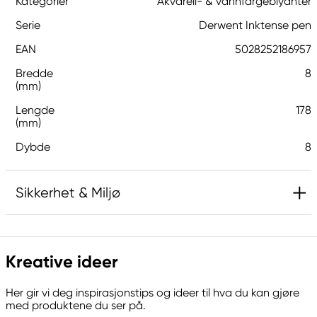
Kategorier
Akvarell- & vannfargeblyanter
Serie
Derwent Inktense pen
EAN
5028252186957
Bredde
8
(mm)
Lengde
178
(mm)
Dybde
8
Sikkerhet & Miljø
Ansvarlig EU
Kreative ideer
Derwent
LEITZ ACCO Brands GmbH & Co KG
Her gir vi deg inspirasjonstips og ideer til hva du kan gjøre
Siemensstraße 64
med produktene du ser på.
70469 Stuttgart, Germany