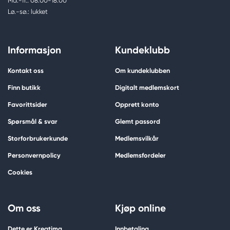
Ma.-fr.: 08.00-18.00
Lø.-sø.: lukket
Informasjon
Kundeklubb
Kontakt oss
Om kundeklubben
Finn butikk
Digitalt medlemskort
Favorittsider
Opprett konto
Spørsmål & svar
Glemt passord
Storforbrukerkunde
Medlemsvilkår
Personvernpolicy
Medlemsfordeler
Cookies
Om oss
Kjøp online
Dette er Kreatima
Innbetaling