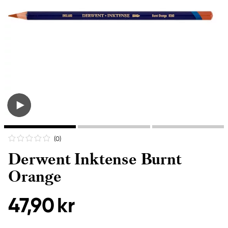
(0
)
Derwent Inktense Burnt
Orange
47,90 kr