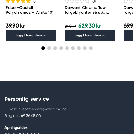
(8
)
(0
)
Faber-Castell
Derwent Chromaflow
Derwe
Polychromos – White 101
fargeblyanter 36 stk. i
farge
praktisk metalletui
39,90 kr
629,30 kr
69,9
899 kr
Legg i handlekurven
Legg i handlekurven
Personlig service
E-post: customercare@kreatima.no
Ring oss: 69 36 45 00
Åpningstider: