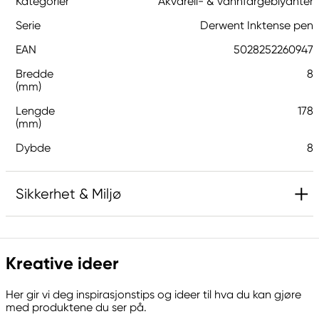
Kategorier
Akvarell- & vannfargeblyanter
Serie
Derwent Inktense pen
EAN
5028252260947
Bredde
8
(mm)
Lengde
178
(mm)
Dybde
8
Sikkerhet & Miljø
Ansvarlig EU
Kreative ideer
Derwent
LEITZ ACCO Brands GmbH & Co KG
Her gir vi deg inspirasjonstips og ideer til hva du kan gjøre
Siemensstraße 64
med produktene du ser på.
70469 Stuttgart, Germany