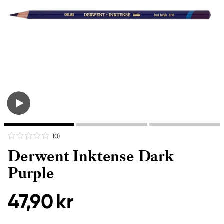
(0
)
Derwent Inktense Dark
Purple
47,90 kr