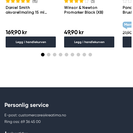
(15
)
(3
)
Daniel Smith
Winsor & Newton
Pand
akvarellmaling 15 ml
Promarker Black (XB)
Brush
Lunar Black
skrås
grey
Memb
169,90 kr
49,90 kr
21,90 
Legg i handlekurven
Legg i handlekurven
Personlig service
E-post: customercare@kreatima.no
Ring oss: 69 36 45 00