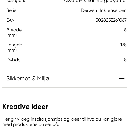
Kategorier
Akvarell- & vannfargeblyanter
Serie
Derwent Inktense pen
EAN
5028252261067
Bredde
8
(mm)
Lengde
178
(mm)
Dybde
8
Sikkerhet & Miljø
Ansvarlig EU
Kreative ideer
Derwent
LEITZ ACCO Brands GmbH & Co KG
Her gir vi deg inspirasjonstips og ideer til hva du kan gjøre
Siemensstraße 64
med produktene du ser på.
70469 Stuttgart, Germany