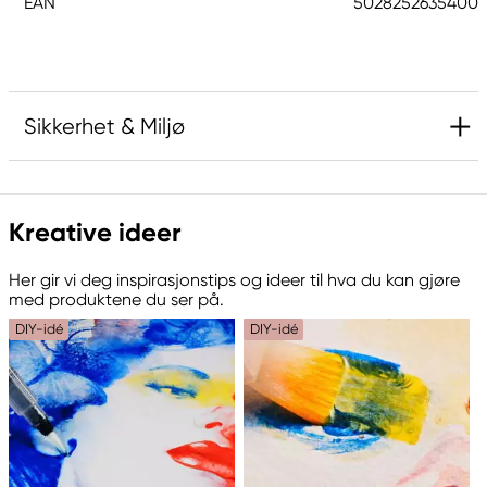
EAN
5028252635400
Sikkerhet & Miljø
Ansvarlig EU
Kreative ideer
Derwent
LEITZ ACCO Brands GmbH & Co KG
Her gir vi deg inspirasjonstips og ideer til hva du kan gjøre
Siemensstraße 64
med produktene du ser på.
70469 Stuttgart, Germany
DIY-idé
DIY-idé
contactus@acco.com
+49 711.81030