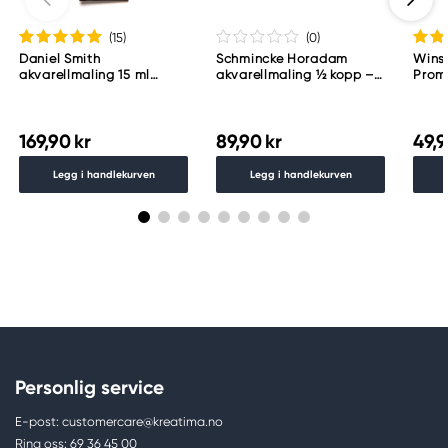
(15
)
(0
)
Daniel Smith
Schmincke Horadam
Wins
akvarellmaling 15 ml
akvarellmaling ½ kopp –
Proma
Lunar Black
Schmincke Payne´s grey
783
169,90 kr
89,90 kr
49,9
Legg i handlekurven
Legg i handlekurven
Personlig service
E-post: customercare@kreatima.no
Ring oss: 69 36 45 00