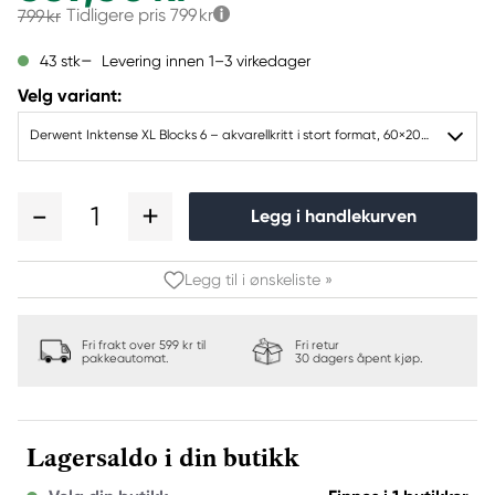
Tidligere pris
799 kr
799 kr
Levering innen 1–3 virkedager
43 stk
Velg variant:
Derwent Inktense XL Blocks 6 – akvarellkritt i stort format, 60×20×20 mm.
1
Legg i handlekurven
Legg til i ønskeliste »
Fri frakt over 599 kr til
Fri retur
pakkeautomat.
30 dagers åpent kjøp.
Lagersaldo i din butikk