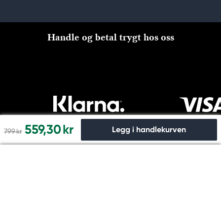
Handle og betal trygt hos oss
559,30 kr
Legg i handlekurven
799 kr
Til kassen
Copyright © Panduro 2026. Kreatima, NO 915024815 MVA