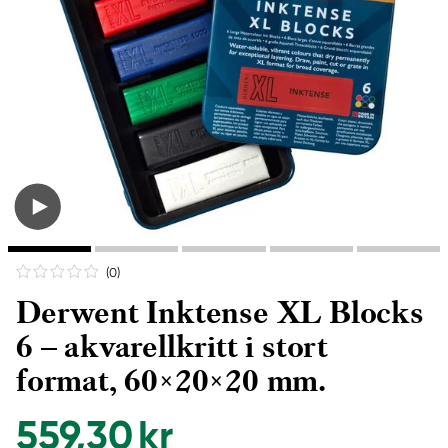
(0
)
Derwent Inktense XL Blocks
6 – akvarellkritt i stort
format, 60×20×20 mm.
559,30 kr