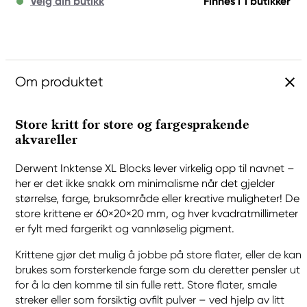
Velg din butikk
Finnes i 1 butikker
Om produktet
Store kritt for store og fargesprakende
akvareller
Derwent Inktense XL Blocks lever virkelig opp til navnet –
her er det ikke snakk om minimalisme når det gjelder
størrelse, farge, bruksområde eller kreative muligheter! De
store krittene er 60×20×20 mm, og hver kvadratmillimeter
er fylt med fargerikt og vannløselig pigment.
Krittene gjør det mulig å jobbe på store flater, eller de kan
brukes som forsterkende farge som du deretter pensler ut
for å la den komme til sin fulle rett. Store flater, smale
streker eller som forsiktig avfilt pulver – ved hjelp av litt