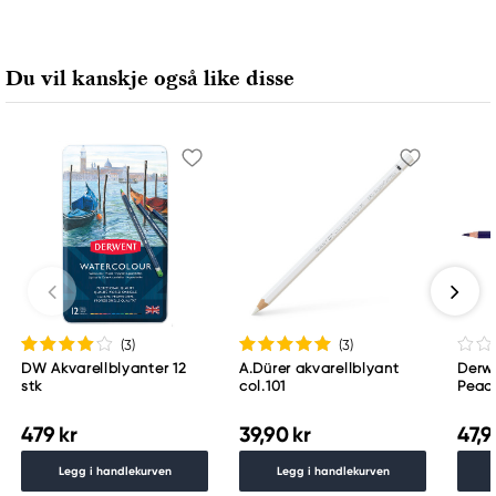
Derwent
LEITZ ACCO Brands GmbH & Co KG
Siemensstraße 64
Du vil kanskje også like disse
70469 Stuttgart, Germany
contactus@acco.com
+49 711.81030
(3
)
(3
)
DW Akvarellblyanter 12
A.Dürer akvarellblyant
Derwe
stk
col.101
Peac
479 kr
39,90 kr
47,9
Legg i handlekurven
Legg i handlekurven