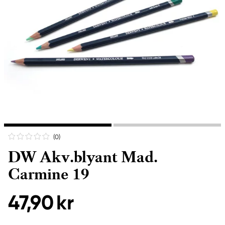
(0
)
DW Akv.blyant Mad.
Carmine 19
47,90 kr