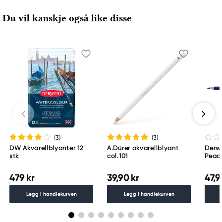
Siemensstraße 64
Du vil kanskje også like disse
70469 Stuttgart, Germany
contactus@acco.com
+49 711.81030
(3
)
(3
)
DW Akvarellblyanter 12
A.Dürer akvarellblyant
Derwe
stk
col.101
Peac
479 kr
39,90 kr
47,9
Legg i handlekurven
Legg i handlekurven