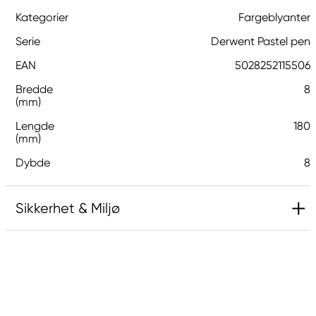
Kategorier
Fargeblyanter
Serie
Derwent Pastel pen
EAN
5028252115506
Bredde
8
(mm)
Lengde
180
(mm)
Dybde
8
Sikkerhet & Miljø
Ansvarlig EU
Derwent
LEITZ ACCO Brands GmbH & Co KG
Siemensstraße 64