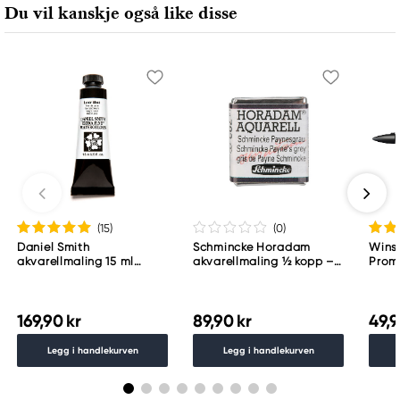
Du vil kanskje også like disse
70469 Stuttgart, Germany
contactus@acco.com
+49 711.81030
(15
)
(0
)
Daniel Smith
Schmincke Horadam
Wins
akvarellmaling 15 ml
akvarellmaling ½ kopp –
Proma
Lunar Black
Schmincke Payne´s grey
783
169,90 kr
89,90 kr
49,9
Legg i handlekurven
Legg i handlekurven