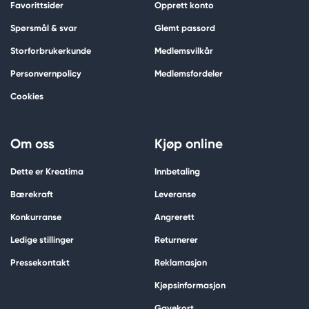
Favorittsider
Opprett konto
Spørsmål & svar
Glemt passord
Storforbrukerkunde
Medlemsvilkår
Personvernpolicy
Medlemsfordeler
Cookies
Om oss
Kjøp online
Dette er Kreatima
Innbetaling
Bærekraft
Leveranse
Konkurranse
Angrerett
Ledige stillinger
Returnerer
Pressekontakt
Reklamasjon
Kjøpsinformasjon
Gavekort