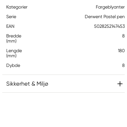
Kategorier
Fargeblyanter
Serie
Derwent Pastel pen
EAN
5028252147453
Bredde
8
(mm)
Lengde
180
(mm)
Dybde
8
Sikkerhet & Miljø
Ansvarlig EU
Derwent
LEITZ ACCO Brands GmbH & Co KG
Siemensstraße 64