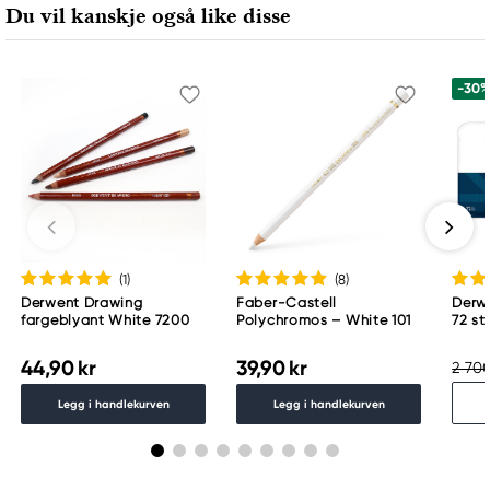
Du vil kanskje også like disse
70469 Stuttgart, Germany
contactus@acco.com
+49 711.81030
-30
(1
)
(8
)
Derwent Drawing
Faber-Castell
Derwe
fargeblyant White 7200
Polychromos – White 101
72 st
44,90 kr
39,90 kr
2 700
Legg i handlekurven
Legg i handlekurven