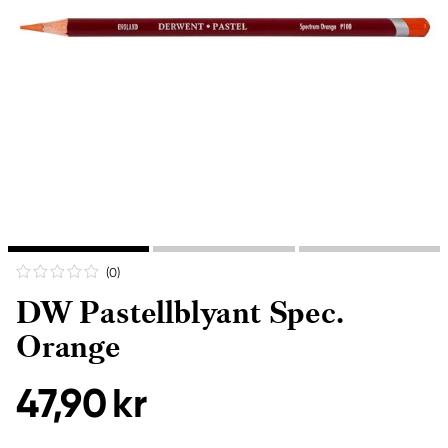
(0
)
DW Pastellblyant Spec.
Orange
47,90 kr