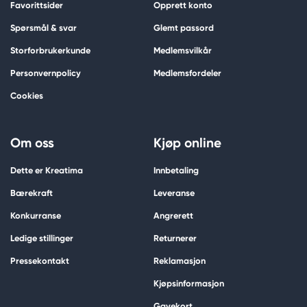
Favorittsider
Opprett konto
Spørsmål & svar
Glemt passord
Storforbrukerkunde
Medlemsvilkår
Personvernpolicy
Medlemsfordeler
Cookies
Om oss
Kjøp online
Dette er Kreatima
Innbetaling
Bærekraft
Leveranse
Konkurranse
Angrerett
Ledige stillinger
Returnerer
Pressekontakt
Reklamasjon
Kjøpsinformasjon
Gavekort