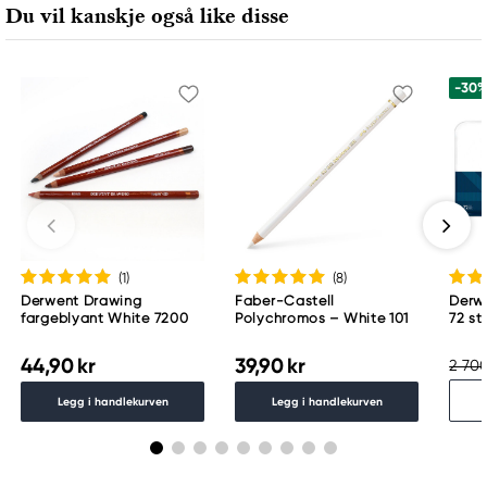
Du vil kanskje også like disse
70469 Stuttgart, Germany
contactus@acco.com
+49 711.81030
-30
(1
)
(8
)
Derwent Drawing
Faber-Castell
Derwe
fargeblyant White 7200
Polychromos – White 101
72 st
44,90 kr
39,90 kr
2 700
Legg i handlekurven
Legg i handlekurven