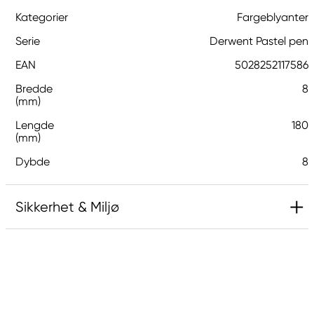
Kategorier
Fargeblyanter
Serie
Derwent Pastel pen
EAN
5028252117586
Bredde
8
(mm)
Lengde
180
(mm)
Dybde
8
Sikkerhet & Miljø
Ansvarlig EU
Derwent
LEITZ ACCO Brands GmbH & Co KG
Siemensstraße 64