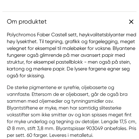
Om produktet
Polychromos Faber Castell sett, høykvalitetsblyanter med
høy lysekthet. Til tegning, grafikk og fargelegging, meget
velegnet for eksempel til malebøker for voksne. Blyantene
fungerer også glimrende på mer avansert papir med
struktur, for eksempel pastellblokk - men også på stein,
kartong og mørkere papir. De lysere fargene egner seg
også for skissing.
De sterke pigmentene er syrefrie, oljebaserte og
vannfaste. Ettersom de er oljebasert, går de også bra
sammen med oljemedier og tynningsmidler osv.
Blyantstiftene er myke, men har samtidig slitesterke
voksstifter som ikke smitter av og kan spisses meget fint
for myke underlag og tegning av detaljer. Lengde 17,5 cm,
Ø 8 mm, stift 3,8 mm. Blyantspisser 903049 anbefales. Pris
per sett. 60 farger. Leveres i metalletui.