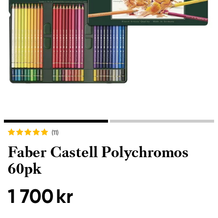
(11
)
Faber Castell Polychromos
60pk
1 700 kr