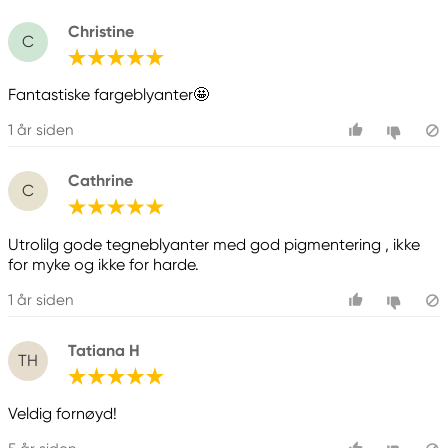
Christine
C
Fantastiske fargeblyanter🤩
1 år siden
Cathrine
C
Utrolilg gode tegneblyanter med god pigmentering , ikke
for myke og ikke for harde.
1 år siden
Tatiana H
TH
Veldig fornøyd!