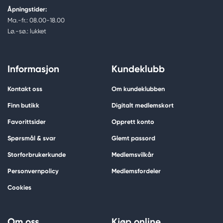
Åpningstider:
Ma.-fr.: 08.00-18.00
Lø.-sø.: lukket
Informasjon
Kundeklubb
Kontakt oss
Om kundeklubben
Finn butikk
Digitalt medlemskort
Favorittsider
Opprett konto
Spørsmål & svar
Glemt passord
Storforbrukerkunde
Medlemsvilkår
Personvernpolicy
Medlemsfordeler
Cookies
Om oss
Kjøp online