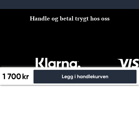
Handle og betal trygt hos oss
1 700 kr
Legg i handlekurven
Til kassen
Copyright © Panduro 2026. Kreatima, NO 915024815 MVA