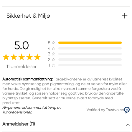
Sikkerhet & Miljø
Ansvarlig EU
5.0
5
☆
Faber-Castell
4
☆
Faber-Castell Ag
3
☆
Nürnberger Straße 2
2
☆
1
☆
90546 Stein, Germany
11 anmeldelser
info@Faber-Castell.de
+49 (0) 911 9965-0
Automatisk sammanfattning:
Fargeblyantene er av utmerket kvalitet
med vakre nyanser og god pigmentering, og de er verken for myke eller
for harde. De gir mulighet for ulike nyanser i samme fargeskala ved å
variere trykket, og spissen holder seg godt ved bruk av den anbefalte
blyantspisseren. Generelt sett er brukerne svært fornøyde med
produktet.
AI-genererad sammanfattning av
Verified by Trustvoice
kundrecensioner.
Anmeldelser (11)