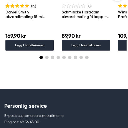
(15
)
(0
)
Daniel Smith
Schmincke Horadam
Wins
akvarellmaling 15 ml
akvarellmaling ½ kopp –
Profe
Lunar Black
Schmincke Payne´s grey
akvar
783
Indig
169,90 kr
89,90 kr
109,
Legg i handlekurven
Legg i handlekurven
Personlig service
E-post: customercare@kreatima.no
Ring oss: 69 36 45 00