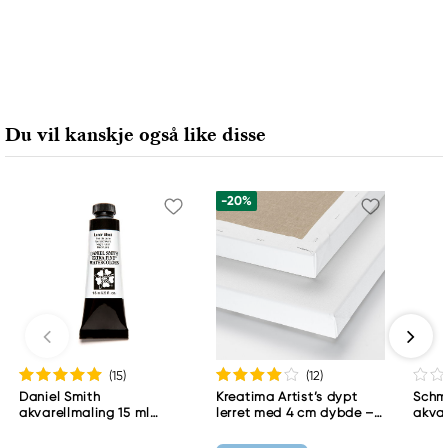
Ansvarlig EU
Faber-Castell
Faber-Castell Ag
Nürnberger Straße 2
Du vil kanskje også like disse
90546 Stein, Germany
info@Faber-Castell.de
+49 (0) 911 9965-0
-20%
(15
)
(12
)
Daniel Smith
Kreatima Artist’s dypt
Schm
akvarellmaling 15 ml
lerret med 4 cm dybde –
akvar
Lunar Black
60×80 cm, 300 g/m²
Schm
783