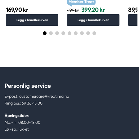
Member Treat
169,90 kr
399,20 kr
89,9
499 kr
Legg i handlekurven
Legg i handlekurven
Personlig service
E-post: customercare@kreatima.no
Ring oss: 69 36 45 00
Åpningstider:
Ma.-fr.: 08.00-18.00
Lø.-sø.: lukket