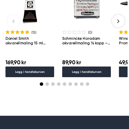
(15
)
(0
)
Daniel Smith
Schmincke Horadam
Wins
akvarellmaling 15 ml
akvarellmaling ½ kopp –
Proma
Lunar Black
Schmincke Payne´s grey
783
169,90 kr
89,90 kr
49,9
Legg i handlekurven
Legg i handlekurven