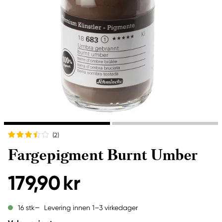
(2
)
Fargepigment Burnt Umber
179,90 kr
Levering innen 1–3 virkedager
16 stk