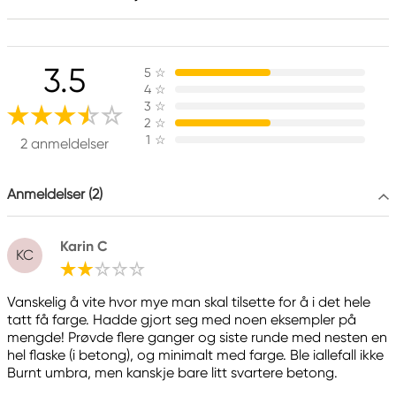
Ansvarlig EU
3.5
5
☆
Schmincke
4
☆
H. Schmincke & Co. GmbH & Co. KG
3
☆
Otto-Hahn-Str. 2
2
☆
1
☆
40699 Erkrath, Germany
2 anmeldelser
info@schmincke.de
+49 211 2509 – 474
Anmeldelser (2)
Karin C
KC
Vanskelig å vite hvor mye man skal tilsette for å i det hele
tatt få farge. Hadde gjort seg med noen eksempler på
mengde! Prøvde flere ganger og siste runde med nesten en
hel flaske (i betong), og minimalt med farge. Ble iallefall ikke
Burnt umbra, men kanskje bare litt svartere betong.