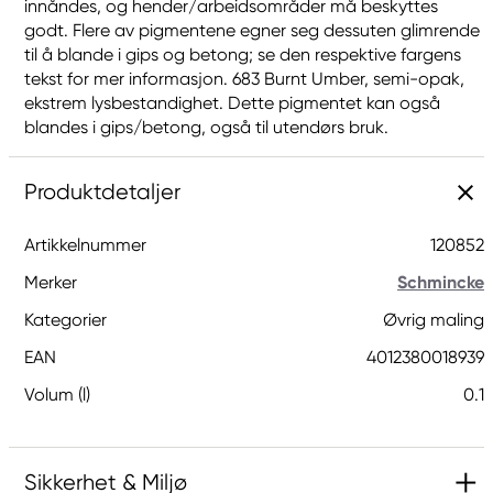
innåndes, og hender/arbeidsområder må beskyttes
godt. Flere av pigmentene egner seg dessuten glimrende
til å blande i gips og betong; se den respektive fargens
tekst for mer informasjon. 683 Burnt Umber, semi-opak,
ekstrem lysbestandighet. Dette pigmentet kan også
blandes i gips/betong, også til utendørs bruk.
Produktdetaljer
Artikkelnummer
120852
Merker
Schmincke
Kategorier
Øvrig maling
EAN
4012380018939
Volum (l)
0.1
Sikkerhet & Miljø