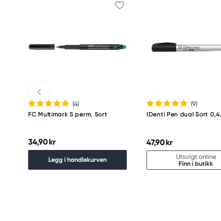
(4
)
(9
)
FC Multimark S perm. Sort
IDenti Pen dual Sort 0,
34,90 kr
47,90 kr
Utsolgt online
Legg i handlekurven
Finn i butikk