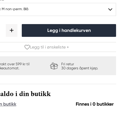
k M non-perm. Blå
Legg i handlekurven
Legg til i ønskeliste »
frakt over 599 kr til
Fri retur
keautomat.
30 dagers åpent kjøp.
aldo i din butikk
n butikk
Finnes i 0 butikker