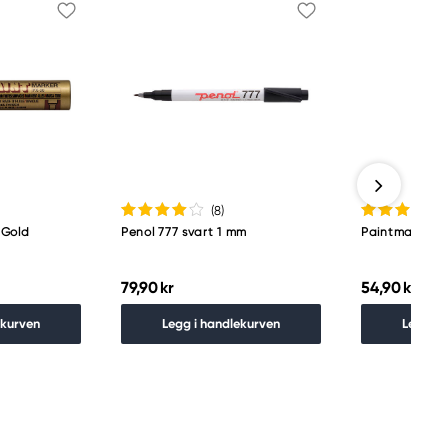
(8
)
 Gold
Penol 777 svart 1 mm
Paintmarker 
79,90 kr
54,90 kr
ekurven
Legg i handlekurven
Legg i 