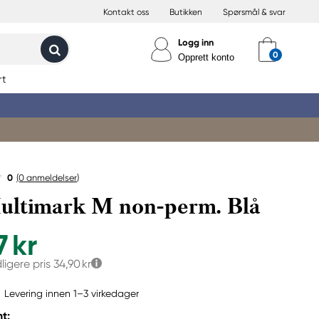
Kontakt oss
Butikken
Spørsmål & svar
Logg inn
Opprett konto
rt
0
(0
anmeldelser
)
ltimark M non-perm. Blå
7 kr
dligere pris
34,90 kr
Levering innen 1–3 virkedager
t: