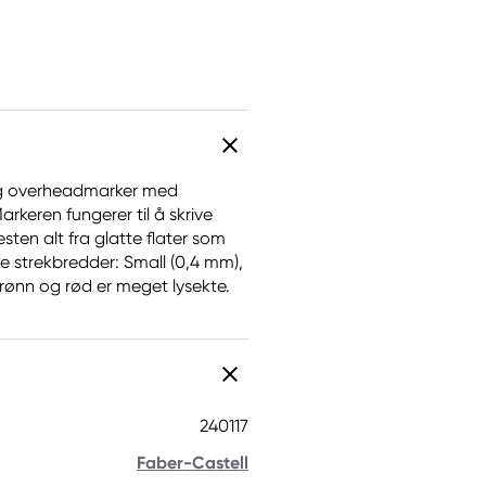
ig overheadmarker med
arkeren fungerer til å skrive
sten alt fra glatte flater som
ke strekbredder: Small (0,4 mm),
grønn og rød er meget lysekte.
240117
Faber-Castell