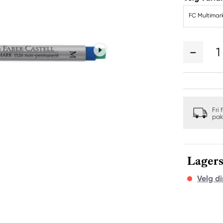
FC Multimar
1
Fri 
pak
Lagers
Velg di