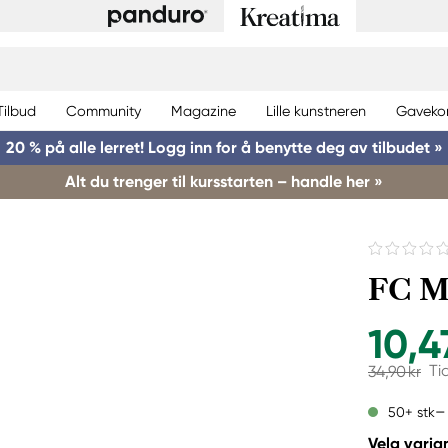
Tilbud
Community
Magazine
Lille kunstneren
Gaveko
20 % på alle lerret! Logg inn for å benytte deg av tilbudet »
Alt du trenger til kursstarten – handle her »
FC Mu
10,4
Ti
34,90 kr
50+ stk
Velg varian