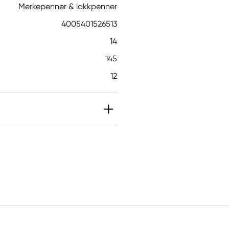
Merkepenner & lakkpenner
4005401526513
14
145
12