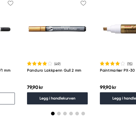
(49
)
(15
)
4/1 mm
Panduro Lakkpenn Gull 2 mm
Paintmarker PX-30
79,90 kr
99,90 kr
Legg i handlekurven
Legg i handl