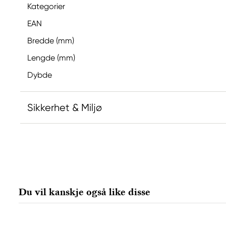
Kategorier
EAN
Bredde (mm)
Lengde (mm)
Dybde
Sikkerhet & Miljø
Ansvarlig EU
Faber-Castell
Faber-Castell Ag
Nürnberger Straße 2
Du vil kanskje også like disse
90546 Stein, Germany
info@Faber-Castell.de
+49 (0) 911 9965-0