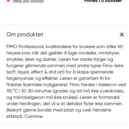
Velg din butikk
Finnes i 0 butikker
Om produktet
FIMO Professional, kvalitetsleire for brukere som stiller litt
høyere krav når det gjelder å lage modeller, miniatyrer,
smykker, leker og dukker. Leiren har sterke farger og
fungerer glimrende sammen med andre typer Fimo-leire
(soft, liquid, effect & doll art) for å skape spennende
fargenyanser og effekter. Leiren er garantert fri for
ftalater (kjemiske mykgjørere). Fimo herdes i stekeovn ved
110 °C i 10-30 minutter (grader og tid må ikke overskrides,
og mikrobølgeovn må ikke brukes). Leiren er formstabil
under herdingen, det vil si at detaljer flyter ikke sammen.
Beskytt gjerne bordet med plast og vask hendene
etterpå. Carmine.