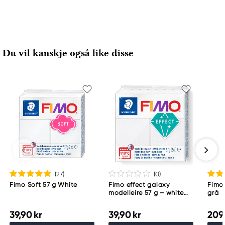
Du vil kanskje også like disse
(27
)
(0
)
Fimo Soft 57 g White
Fimo effect galaxy
Fimo 
modelleire 57 g – white
grå
002
39,90 kr
39,90 kr
209,