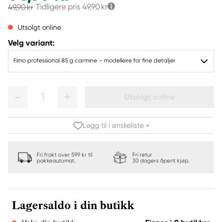
Tidligere pris
49,90 kr
49,90 kr
Utsolgt online
Velg variant:
Fimo professional 85 g carmine – modelleire for fine detaljer
1
Utsolgt online
Legg til i ønskeliste »
Fri frakt over 599 kr til
Fri retur
pakkeautomat.
30 dagers åpent kjøp.
Lagersaldo i din butikk