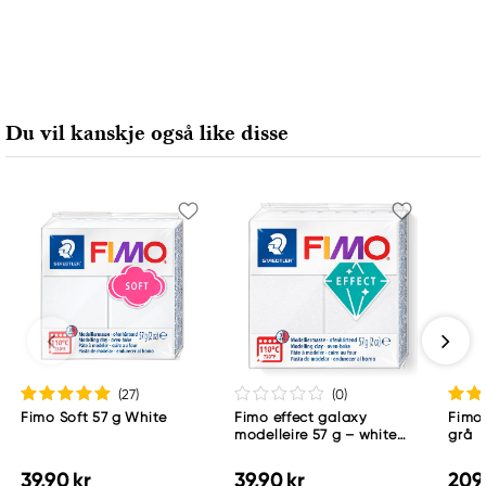
Ansvarlig EU
FIMO
STEADTLER Mars BMbH & CO. KG
MOOSAECKERstr. 3
Du vil kanskje også like disse
90427 Nuernberg, Germany
Info_EN.CA@staedtler.com
+49(0)9911
(27
)
(0
)
Fimo Soft 57 g White
Fimo effect galaxy
Fimo 
modelleire 57 g – white
grå
002
39,90 kr
39,90 kr
209,