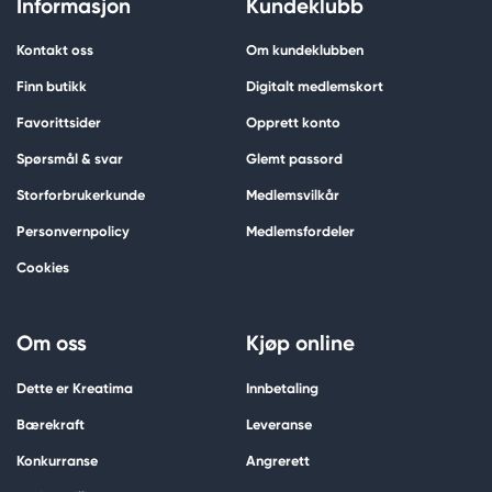
Informasjon
Kundeklubb
Kontakt oss
Om kundeklubben
Finn butikk
Digitalt medlemskort
Favorittsider
Opprett konto
Spørsmål & svar
Glemt passord
Storforbrukerkunde
Medlemsvilkår
Personvernpolicy
Medlemsfordeler
Cookies
Om oss
Kjøp online
Dette er Kreatima
Innbetaling
Bærekraft
Leveranse
Konkurranse
Angrerett