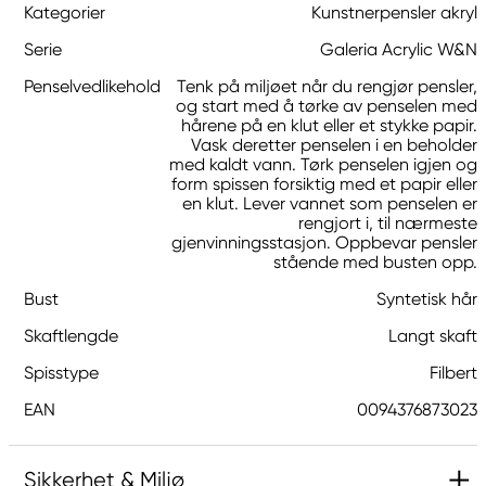
Kategorier
Kunstnerpensler akryl
Serie
Galeria Acrylic W&N
Penselvedlikehold
Tenk på miljøet når du rengjør pensler,
og start med å tørke av penselen med
hårene på en klut eller et stykke papir.
Vask deretter penselen i en beholder
med kaldt vann. Tørk penselen igjen og
form spissen forsiktig med et papir eller
en klut. Lever vannet som penselen er
rengjort i, til nærmeste
gjenvinningsstasjon. Oppbevar pensler
stående med busten opp.
Bust
Syntetisk hår
Skaftlengde
Langt skaft
Spisstype
Filbert
EAN
0094376873023
Sikkerhet & Miljø