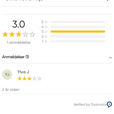
Ansvarlig EU
3.0
5
☆
Winsor & Newton
4
☆
Colart Sweden AB
3
☆
Östra Långgatan 87
2
☆
1
☆
61930 Trosa, Sweden
1 anmeldelse
info@colart.se
Anmeldelser (1)
Ylva J
YJ
2 år siden
Verified by Trustvoice