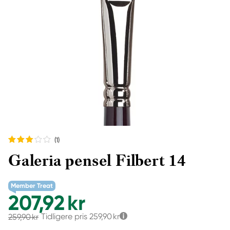
(1
)
Galeria pensel Filbert 14
Member Treat
207,92 kr
Tidligere pris
259,90 kr
259,90 kr