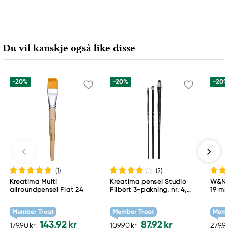
Du vil kanskje også like disse
-20%
-20%
-20
(1
)
(2
)
Kreatima Multi
Kreatima pensel Studio
W&N 
allroundpensel Flat 24
Filbert 3-pakning, nr. 4,
19 m
10, 16 – syntetiske pensler
med kattetunge / filbert
Member Treat
Member Treat
Memb
143,92 kr
87,92 kr
179,90 kr
109,90 kr
279,9