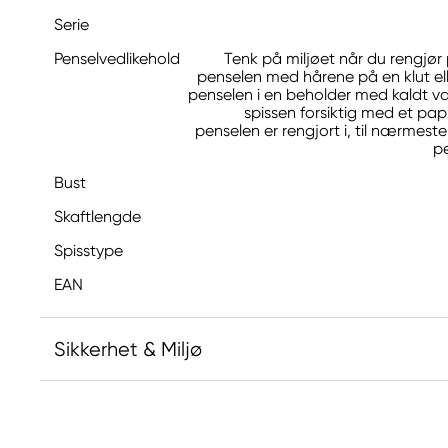
Serie
Penselvedlikehold
Tenk på miljøet når du rengjør 
penselen med hårene på en klut elle
penselen i en beholder med kaldt va
spissen forsiktig med et papi
penselen er rengjort i, til nærmes
p
Bust
Skaftlengde
Spisstype
EAN
Sikkerhet & Miljø
Ansvarlig EU