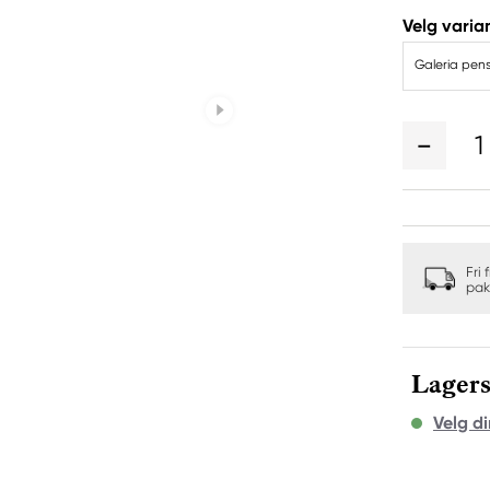
Velg varian
Galeria pense
1
Fri 
pak
Lagers
Velg di