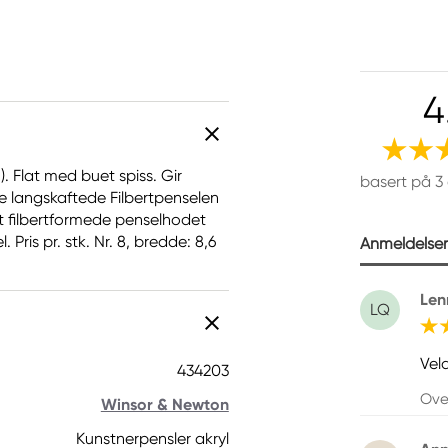
4
. Flat med buet spiss. Gir
basert på 3
 langskaftede Filbertpenselen
et filbertformede penselhodet
Pris pr. stk. Nr. 8, bredde: 8,6
Anmeldelser 
Len
LQ
Vel
434203
Ove
Winsor & Newton
Kunstnerpensler akryl