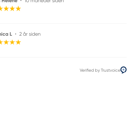
 Helene
•
10 måneder siden
ica L
•
2 år siden
Verified by Trustvoice