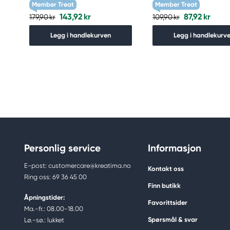
Member Treat
Member Treat
143,92 kr
87,92 kr
179,90 kr
109,90 kr
Legg i handlekurven
Legg i handlekurv
Personlig service
Informasjon
E-post: customercare@kreatima.no
Kontakt oss
Ring oss: 69 36 45 00
Finn butikk
Åpningstider:
Favorittsider
Ma.-fr.: 08.00-18.00
Spørsmål & svar
Lø.-sø.: lukket