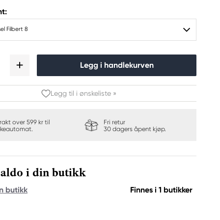
t:
l Filbert 8
Legg i handlekurven
Legg til i ønskeliste »
frakt over 599 kr til
Fri retur
keautomat.
30 dagers åpent kjøp.
aldo i din butikk
n butikk
Finnes i 1 butikker