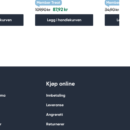
Member Treat
Member Treat
87,92 kr
27,9
109,90 kr
34,90 kr
ekurven
Legg i handlekurven
Legg i 
Kjøp online
tima
Innbetaling
Leveranse
Angrerett
r
Returnerer