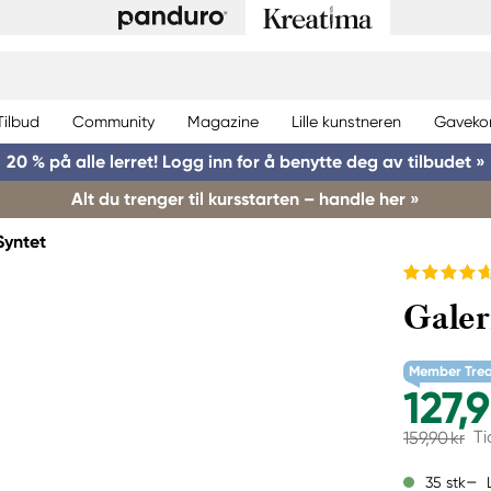
Tilbud
Community
Magazine
Lille kunstneren
Gaveko
20 % på alle lerret! Logg inn for å benytte deg av tilbudet »
Alt du trenger til kursstarten – handle her »
Syntet
Galer
Member Tre
127,9
Ti
159,90 kr
35 stk