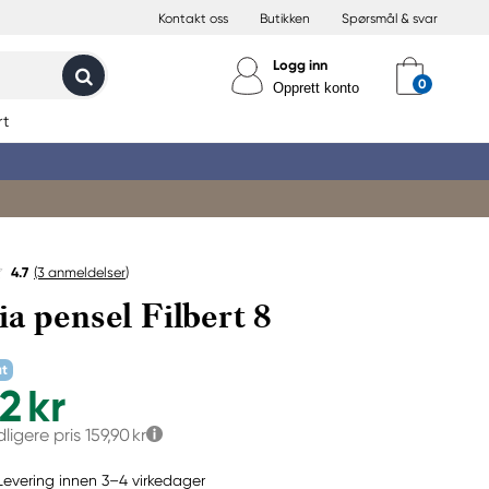
Kontakt oss
Butikken
Spørsmål & svar
Logg inn
Opprett konto
rt
4.7
(3
anmeldelser
)
ia pensel Filbert 8
at
2 kr
dligere pris
159,90 kr
Levering innen 3–4 virkedager