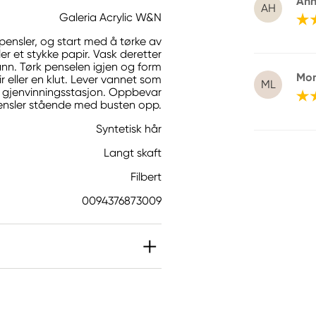
Ann
AH
Galeria Acrylic W&N
pensler, og start med å tørke av
r et stykke papir. Vask deretter
nn. Tørk penselen igjen og form
Mon
r eller en klut. Lever vannet som
ML
te gjenvinningsstasjon. Oppbevar
ensler stående med busten opp.
Syntetisk hår
Langt skaft
Filbert
0094376873009