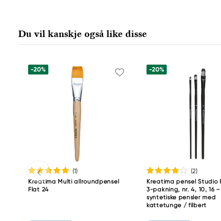
Winsor & Newton
Colart Sweden AB
Östra Långgatan 87
Du vil kanskje også like disse
61930 Trosa, Sweden
info@colart.se
-20%
-20%
(1
)
(2
)
Kreatima Multi allroundpensel
Kreatima pensel Studio F
Flat 24
3-pakning, nr. 4, 10, 16 –
syntetiske pensler med
kattetunge / filbert