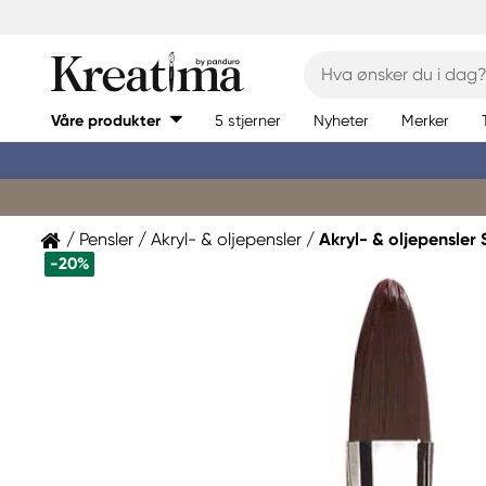
Våre produkter
5 stjerner
Nyheter
Merker
Pensler
Akryl- & oljepensler
Akryl- & oljepensler 
-20%