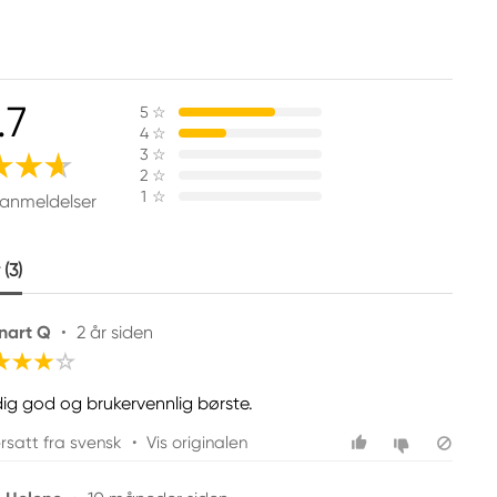
.7
5
☆
4
☆
3
☆
2
☆
1
☆
 anmeldelser
(3)
nart Q
•
2 år siden
dig god og brukervennlig børste.
rsatt fra svensk
•
Vis originalen