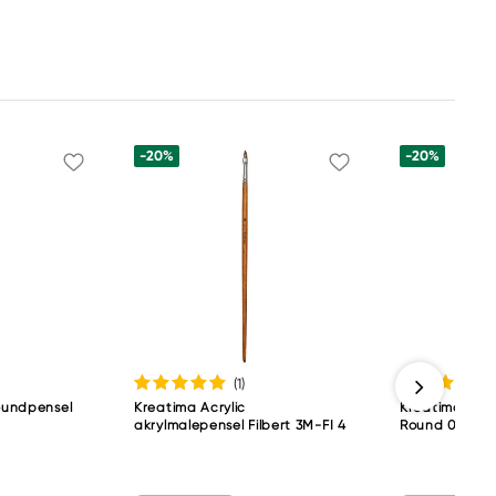
-20%
-20%
(1
)
roundpensel
Kreatima Acrylic
Kreatima Mult
akrylmalepensel Filbert 3M-FI 4
Round 0