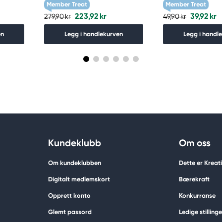
Member Treat
Member Treat
223,92 kr
39,92 kr
279,90 kr
49,90 kr
en
Legg i handlekurven
Legg i handl
Kundeklubb
Om oss
Om kundeklubben
Dette er Krea
Digitalt medlemskort
Bærekraft
Opprett konto
Konkurranse
Glemt passord
Ledige stillinge