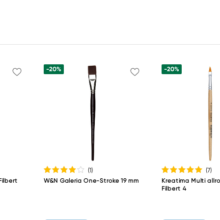
-20%
-20%
(1
)
(7
)
ilbert
W&N Galeria One-Stroke 19 mm
Kreatima Multi all
Filbert 4