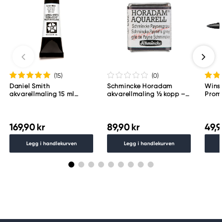
(15
)
(0
)
Daniel Smith
Schmincke Horadam
Wins
akvarellmaling 15 ml
akvarellmaling ½ kopp –
Proma
Lunar Black
Schmincke Payne´s grey
783
169,90 kr
89,90 kr
49,9
Legg i handlekurven
Legg i handlekurven