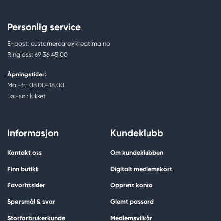
Personlig service
E-post: customercare@kreatima.no
Ring oss: 69 36 45 00
Åpningstider:
Ma.-fr.: 08.00-18.00
Lø.-sø.: lukket
Informasjon
Kundeklubb
Kontakt oss
Om kundeklubben
Finn butikk
Digitalt medlemskort
Favorittsider
Opprett konto
Spørsmål & svar
Glemt passord
Storforbrukerkunde
Medlemsvilkår