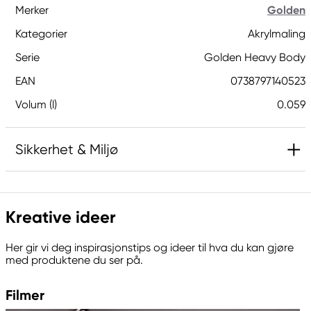
Merker
Golden
Kategorier
Akrylmaling
Serie
Golden Heavy Body
EAN
0738797140523
Volum (l)
0.059
Sikkerhet & Miljø
Inneholder 5-klor-2-metyl-4-isotiazolin-3-on og
2-metyl-4-isotiazolin-3-on (3:1) og 1,2-
Kreative ideer
benzisotiazol-3(2H)-on (biocid). Kan gi en
allergisk reaksjon.
Her gir vi deg inspirasjonstips og ideer til hva du kan gjøre
med produktene du ser på.
Ansvarlig EU
Filmer
Golden