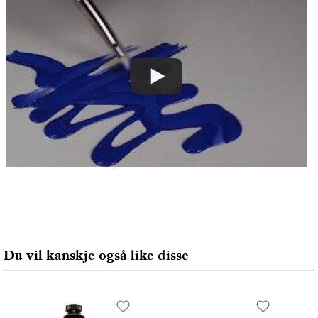
Royal Talens Netherlands
Sophialaan 46
7311 PD Apeldoorn, Netherlands
info@royaltalens.com
+31 (0)55 527 4700
Produsent
Golden
Golden Artist Colors, Inc
188 Bell Road
New Berlin, NY 13411-9527 USA
help@goldenpaints.com
800-959-6543
Du vil kanskje også like disse