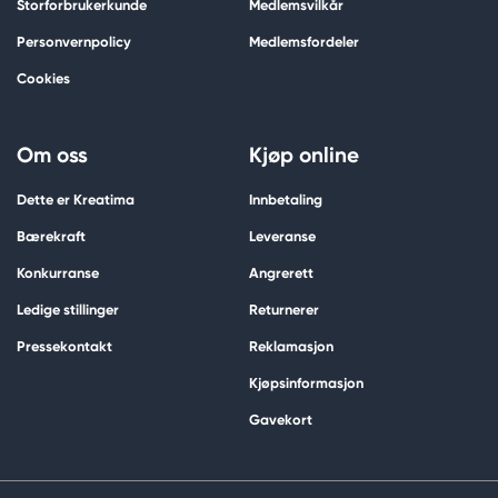
Storforbrukerkunde
Medlemsvilkår
Personvernpolicy
Medlemsfordeler
Cookies
Om oss
Kjøp online
Dette er Kreatima
Innbetaling
Bærekraft
Leveranse
Konkurranse
Angrerett
Ledige stillinger
Returnerer
Pressekontakt
Reklamasjon
Kjøpsinformasjon
Gavekort