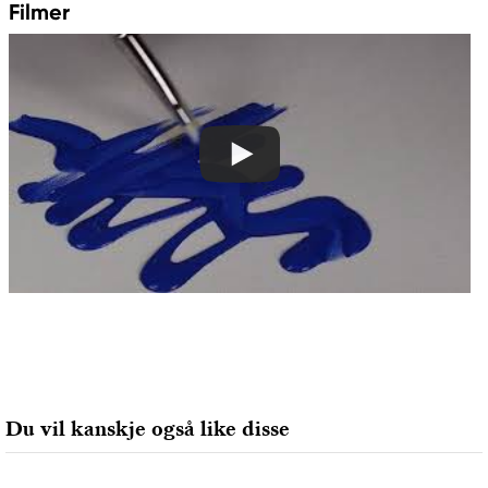
Filmer
Golden
Royal Talens Netherlands
Sophialaan 46
7311 PD Apeldoorn, Netherlands
info@royaltalens.com
+31 (0)55 527 4700
Produsent
Golden
Golden Artist Colors, Inc
188 Bell Road
New Berlin, NY 13411-9527 USA
help@goldenpaints.com
800-959-6543
Du vil kanskje også like disse