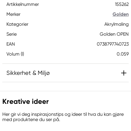
Artikkelnummer
155262
Merker
Golden
Kategorier
Akrylmaling
Serie
Golden OPEN
EAN
0738797740723
Volum (l)
0.059
Sikkerhet & Miljø
Inneholder 5-klor-2-metyl-4-isotiazolin-3-on og
2-metyl-4-isotiazolin-3-on (3:1) og 1,2-
Kreative ideer
benzisotiazol-3(2H)-on (biocid). Kan gi en
allergisk reaksjon.
Her gir vi deg inspirasjonstips og ideer til hva du kan gjøre
med produktene du ser på.
Ansvarlig EU