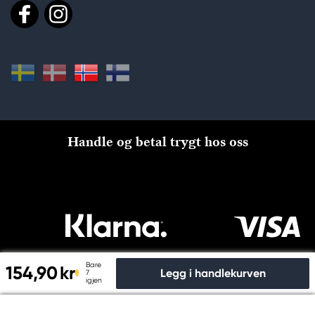
Handle og betal trygt hos oss
Bare
154,90 kr
Legg i handlekurven
7
igjen
Til kassen