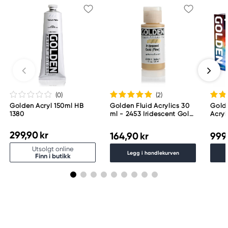
(0
)
(2
)
Golden Acryl 150ml HB
Golden Fluid Acrylics 30
Golde
1380
ml - 2453 Iridescent Gold
Acryl
F.
299,90 kr
164,90 kr
999
Utsolgt online
Legg i handlekurven
Finn i butikk