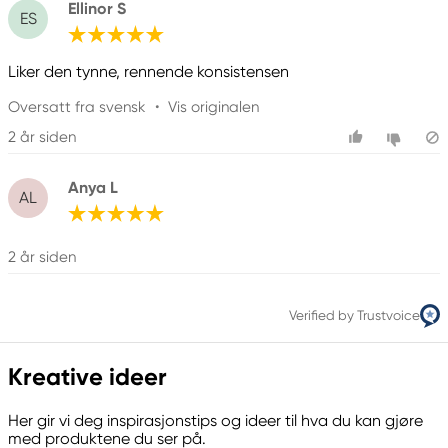
Ellinor S
Golden
ES
Golden Artist Colors, Inc
188 Bell Road
Liker den tynne, rennende konsistensen
New Berlin, NY 13411-9527 USA
help@goldenpaints.com
Oversatt fra svensk
•
Vis originalen
800-959-6543
2 år siden
Anya L
AL
2 år siden
Verified by Trustvoice
Kreative ideer
Her gir vi deg inspirasjonstips og ideer til hva du kan gjøre
med produktene du ser på.