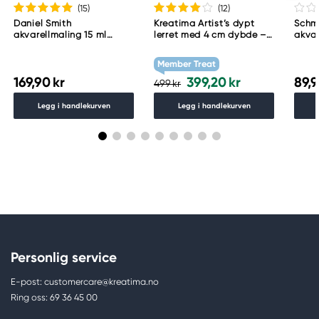
(15
)
(12
)
Daniel Smith
Kreatima Artist’s dypt
Schm
akvarellmaling 15 ml
lerret med 4 cm dybde –
akvar
Lunar Black
60×80 cm, 300 g/m²
Schm
783
Member Treat
169,90 kr
399,20 kr
89,9
499 kr
Legg i handlekurven
Legg i handlekurven
Personlig service
E-post: customercare@kreatima.no
Ring oss: 69 36 45 00