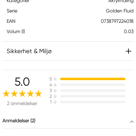
Kategorier
Akrylmaling
Serie
Golden Fluid
EAN
0738797224018
Volum (l)
0.03
Sikkerhet & Miljø
Ansvarlig EU
5.0
5
☆
Golden
4
☆
Royal Talens Netherlands
3
☆
Sophialaan 46
2
☆
1
☆
7311 PD Apeldoorn, Netherlands
2 anmeldelser
info@royaltalens.com
+31 (0)55 527 4700
Anmeldelser (2)
Produsent