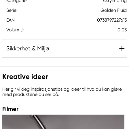
Kategorier
Akrylmaling
Serie
Golden Fluid
EAN
0738797227613
Volum (l)
0.03
Sikkerhet & Miljø
Ansvarlig EU
Kreative ideer
Golden
Royal Talens Netherlands
Her gir vi deg inspirasjonstips og ideer til hva du kan gjøre
Sophialaan 46
med produktene du ser på.
7311 PD Apeldoorn, Netherlands
info@royaltalens.com
Filmer
+31 (0)55 527 4700
Produsent