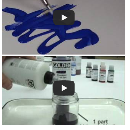
Golden
Golden Artist Colors, Inc
188 Bell Road
New Berlin, NY 13411-9527 USA
help@goldenpaints.com
800-959-6543