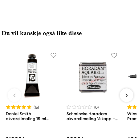
Du vil kanskje også like disse
(15
)
(0
)
Daniel Smith
Schmincke Horadam
Wins
akvarellmaling 15 ml
akvarellmaling ½ kopp –
Proma
Lunar Black
Schmincke Payne´s grey
783