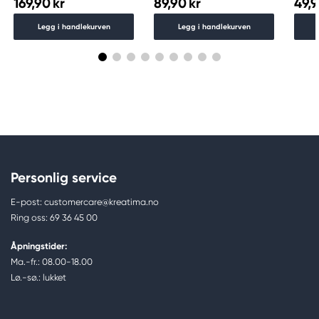
169,90 kr
89,90 kr
49,9
Legg i handlekurven
Legg i handlekurven
Personlig service
E-post: customercare@kreatima.no
Ring oss: 69 36 45 00
Åpningstider:
Ma.-fr.: 08.00-18.00
Lø.-sø.: lukket