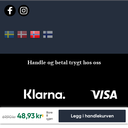
Handle og betal trygt hos oss
Bare
48,93 kr
Legg i handlekurven
8
69,90 kr
igjen