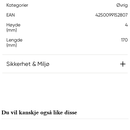
Kategorier
Øvrig
EAN
4250099152807
Høyde
4
(mm)
Lengde
170
(mm)
Sikkerhet & Miljø
Ansvarlig EU
Hermoli
Hahnemühle FineArt GmbH
Hahnestraße 5
Du vil kanskje også like disse
37586 Dassel, Germany
info@jhcon.de
+ 49 5561 791-505