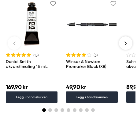
(15
)
(3
)
Daniel Smith
Winsor & Newton
Schm
akvarellmaling 15 ml
Promarker Black (XB)
akvar
Lunar Black
Schm
783
169,90 kr
49,90 kr
89,9
Legg i handlekurven
Legg i handlekurven