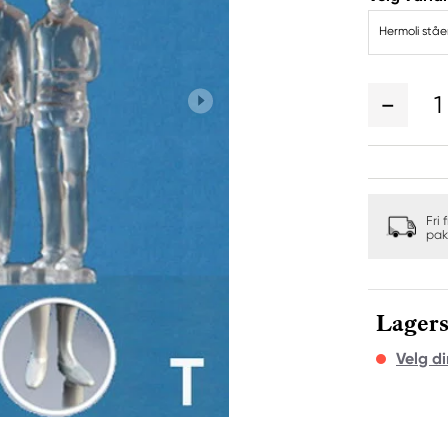
Hermoli ståe
1
Fri 
pak
Lagers
Velg di