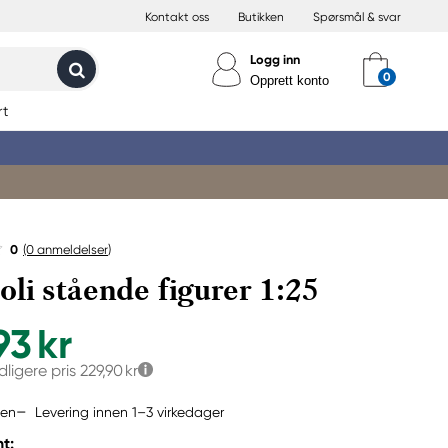
Kontakt oss
Butikken
Spørsmål & svar
Logg inn
Opprett konto
rt
0
(0
anmeldelser
)
li stående figurer 1:25
93 kr
dligere pris
229,90 kr
Levering innen 1–3 virkedager
jen
t: