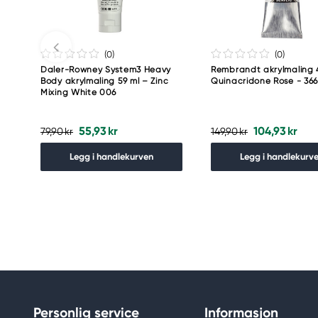
(0
)
(0
)
Daler-Rowney System3 Heavy
Rembrandt akrylmaling 
Body akrylmaling 59 ml – Zinc
Quinacridone Rose - 36
Mixing White 006
55,93 kr
104,93 kr
79,90 kr
149,90 kr
Legg i handlekurven
Legg i handlekurv
Personlig service
Informasjon