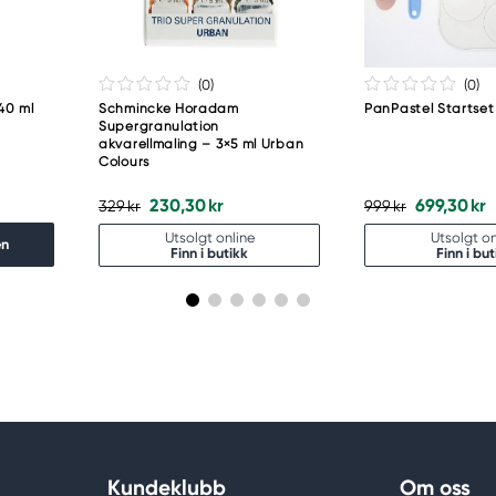
(0
)
(0
)
40 ml
Schmincke Horadam
PanPastel Startset
6
Supergranulation
akvarellmaling – 3×5 ml Urban
Colours
230,30 kr
699,30 kr
329 kr
999 kr
Utsolgt online
Utsolgt on
en
Finn i butikk
Finn i but
Kundeklubb
Om oss