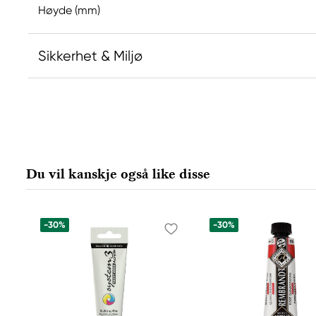
Høyde (mm)
Sikkerhet & Miljø
Ansvarlig EU
Hermoli
Hahnemühle FineArt GmbH
Hahnestraße 5
Du vil kanskje også like disse
37586 Dassel, Germany
info@jhcon.de
+ 49 5561 791-505
-30%
-30%