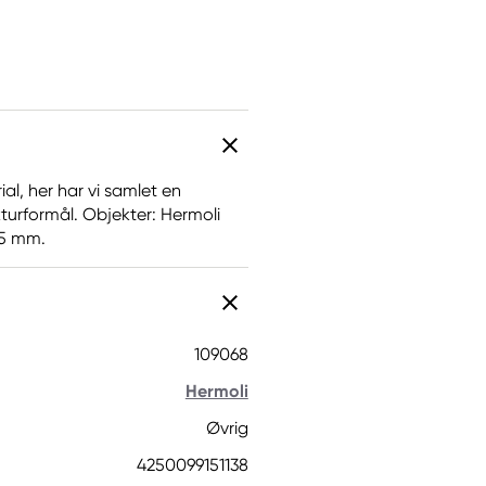
al, her har vi samlet en
kturformål. Objekter: Hermoli
 75 mm.
109068
Hermoli
Øvrig
4250099151138