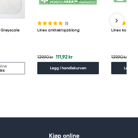
(1
)
 Greyscale
Linex arkitektsjablong
Linex kombina
111,92 kr
111,
139,90 kr
139,90 kr
line
Legg i handlekurven
Legg i 
ikk
Kjøp online