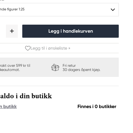
nde figurer 1:25
Legg i handlekurven
Legg til i ønskeliste »
frakt over 599 kr til
Fri retur
keautomat.
30 dagers åpent kjøp.
aldo i din butikk
n butikk
Finnes i 0 butikker