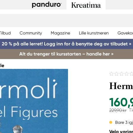
Tilbud
Community
Magazine
Lille kunstneren
Gaveko
20 % på alle lerret! Logg inn for å benytte deg av tilbudet »
Alt du trenger til kursstarten – handle her »
le
Hermo
160,
Ti
229,90 kr
Bare 3 ig
Velg varian