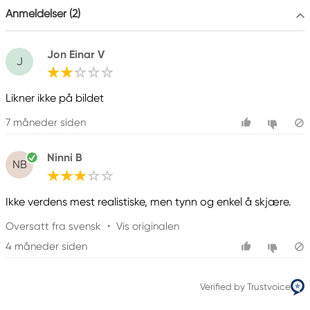
+ 49 5561 791-505
Anmeldelser (2)
Jon Einar V
J
Likner ikke på bildet
7 måneder siden
Ninni B
NB
Ikke verdens mest realistiske, men tynn og enkel å skjære.
Oversatt fra svensk
•
Vis originalen
4 måneder siden
Verified by Trustvoice