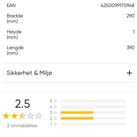
EAN
4250099170948
Bredde
290
(mm)
Høyde
1
(mm)
Lengde
390
(mm)
Sikkerhet & Miljø
Ansvarlig EU
2.5
5
☆
Hermoli
4
☆
Hahnemühle FineArt GmbH
3
☆
Hahnestraße 5
2
☆
1
☆
37586 Dassel, Germany
2 anmeldelser
info@jhcon.de