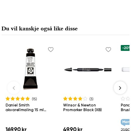
Du vil kanskje også like disse
-20
(15
)
(3
)
Daniel Smith
Winsor & Newton
Pand
akvarellmaling 15 ml
Promarker Black (XB)
Brush
Lunar Black
skrås
grey
Memb
169,90 kr
49,90 kr
21,90 