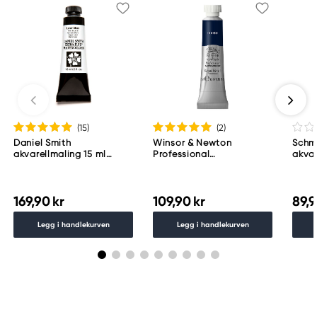
(15
)
(2
)
Daniel Smith
Winsor & Newton
Schm
akvarellmaling 15 ml
Professional
akvar
Lunar Black
akvarellmaling 5 ml
Schm
Indigo 322
783
169,90 kr
109,90 kr
89,9
Legg i handlekurven
Legg i handlekurven