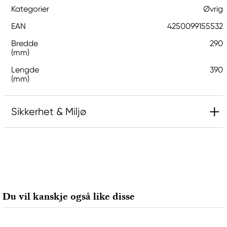
Kategorier
Øvrig
EAN
4250099155532
Bredde
290
(mm)
Lengde
390
(mm)
Sikkerhet & Miljø
Ansvarlig EU
Hermoli
Hahnemühle FineArt GmbH
Hahnestraße 5
Du vil kanskje også like disse
37586 Dassel, Germany
info@jhcon.de
+ 49 5561 791-505